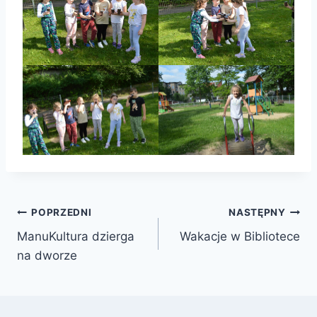
Nawigacja
POPRZEDNI
NASTĘPNY
ManuKultura dzierga
Wakacje w Bibliotece
wpisu
na dworze