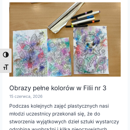
Toggle High Contrast
Toggle Font size
Obrazy pełne kolorów w Filii nr 3
15 czerwca, 2026
Podczas kolejnych zajęć plastycznych nasi
młodzi uczestnicy przekonali się, że do
stworzenia wyjątkowych dzieł sztuki wystarczy
odrobina wyobraźni i kilka nieoczywistych