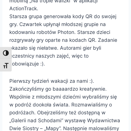
mobilną „Na tropie walizki” w aplikacji
ActionTrack.
Starsza grupa generowała kody QR do swojej
gry. Czwartek upłynął młodszej grupie na
kodowaniu robotów Photon. Starsze dzieci
rozgrywały gry oparte na kodach QR. Zadanie
okazało się niełatwe. Autorami gier byli
Toggle High Contrast
uczestnicy naszych zajęć, więc to
zobowiązuje :).
Toggle Font size
Pierwszy tydzień wakacji za nami :).
Zakończyliśmy go baaaardzo kreatywnie.
Wspólnie z młodszymi dziećmi wybraliśmy się
w podróż dookoła świata. Rozmawialiśmy o
podróżach. Obejrzeliśmy też dostępną w
„Galerii nad Schodami” wystawę Wydawnictwa
Dwie Siostry – „Mapy”. Następnie malowaliśmy