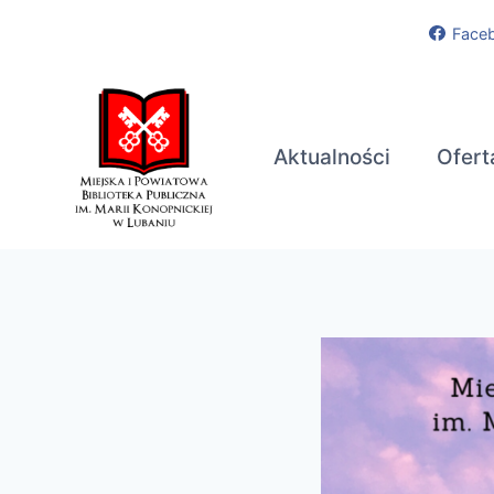
Przejdź
Face
do
treści
Aktualności
Ofert