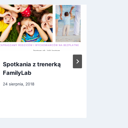
Spotkania z trenerką
Podzię
FamilyLab
zorgan
Narodo
24 sierpnia, 2018
2016
9 grudnia, 