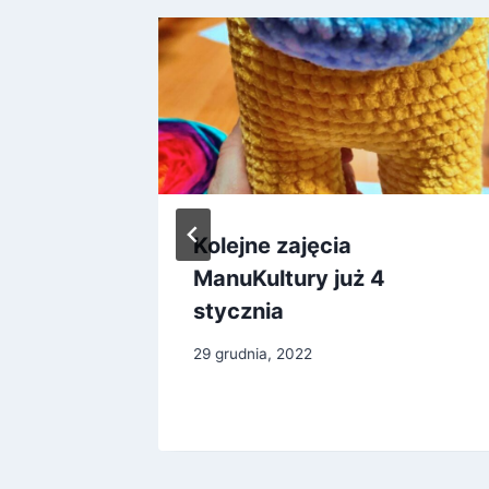
 z
Kolejne zajęcia
skim
ManuKultury już 4
stycznia
29 grudnia, 2022