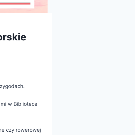
orskie
rzygodach.
mi w Bibliotece
żne czy rowerowej