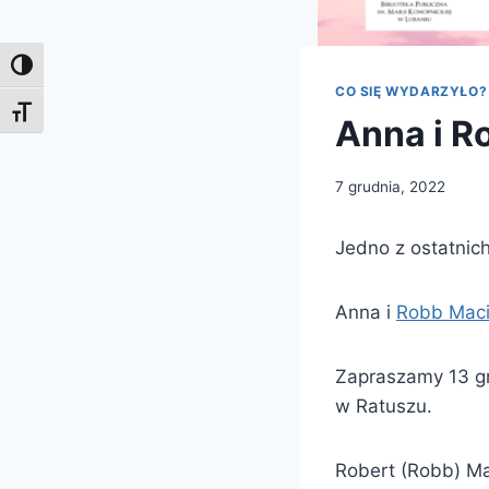
Toggle High Contrast
CO SIĘ WYDARZYŁO?
Toggle Font size
Anna i R
7 grudnia, 2022
Jedno z ostatnic
Anna i
Robb Mac
Zapraszamy 13 gr
w Ratuszu.
Robert (Robb) Ma