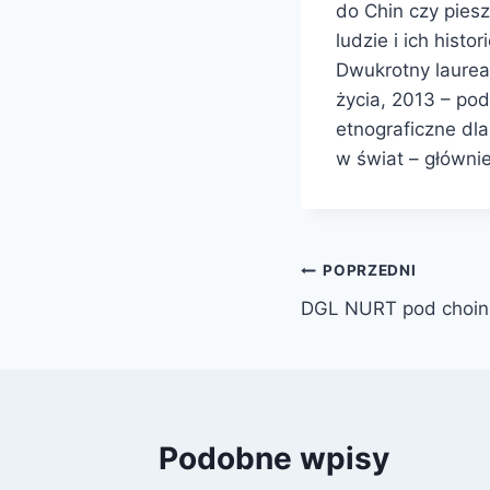
do Chin czy piesz
ludzie i ich histo
Dwukrotny laurea
życia, 2013 – pod
etnograficzne dla
w świat – głównie 
Nawigacja
POPRZEDNI
DGL NURT pod choin
wpisu
Podobne wpisy