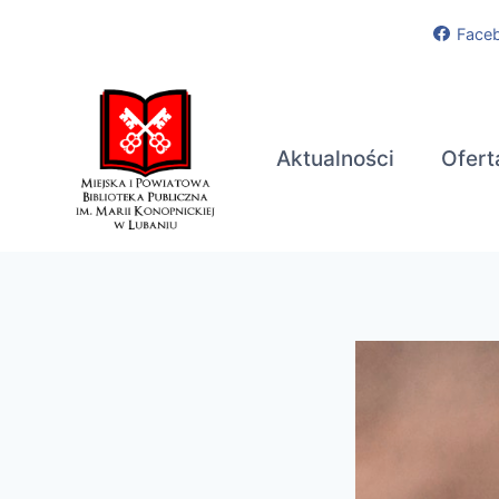
Przejdź
Face
do
treści
Aktualności
Ofert