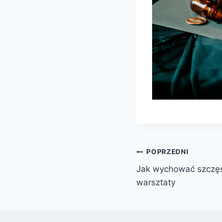
Nawigacja
POPRZEDNI
Jak wychować szczęś
wpisu
warsztaty