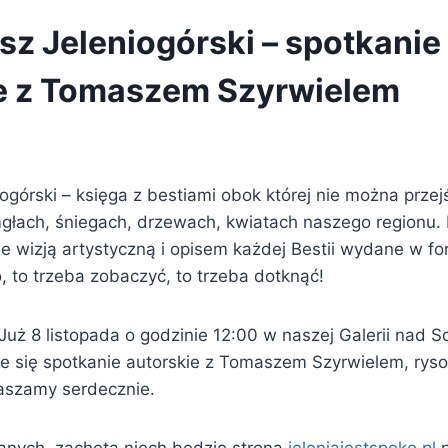
usz Jeleniogórski – spotkanie
e z Tomaszem Szyrwielem
iogórski – księga z bestiami obok której nie można przej
mgłach, śniegach, drzewach, kwiatach naszego regionu.
ne wizją artystyczną i opisem każdej Bestii wydane w f
, to trzeba zobaczyć, to trzeba dotknąć!
Już 8 listopada o godzinie 12:00 w naszej Galerii nad 
e się spotkanie autorskie z Tomaszem Szyrwielem, ryso
aszamy serdecznie.
nych, zachętą niech będzie strona
jeleniajestspoko.pl
n