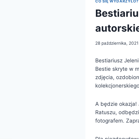
CO SIĘ WYDARZYŁO?
Bestiari
autorski
28 października, 2021
Bestiariusz Jelen
Bestie skryte w 
zdjęcia, ozdobio
kolekcjonerskiego
A będzie okazja! 
Ratuszu, odbędzi
fotografem. Zapr
Dla niezdecydowa