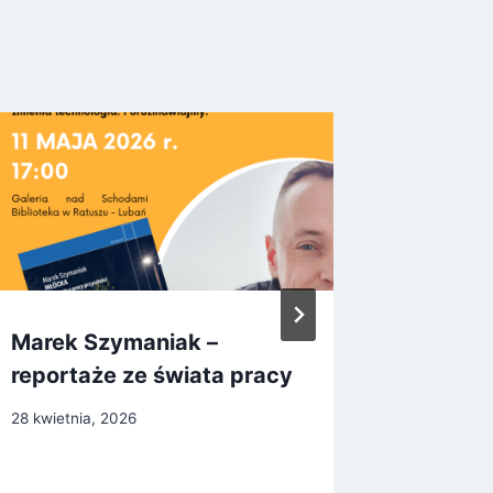
Marek Szymaniak –
SPOTKA
reportaże ze świata pracy
LUBAN
KAZIM
28 kwietnia, 2026
13 paździe