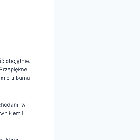
ść obojętnie.
 Przepiękne
ormie albumu
Schodami w
wnikiem i
a której