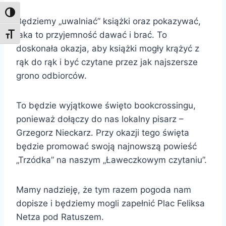
Toggle High Contrast
Będziemy „uwalniać” książki oraz pokazywać,
jaka to przyjemność dawać i brać. To
Toggle Font size
doskonała okazja, aby książki mogły krążyć z
rąk do rąk i być czytane przez jak najszersze
grono odbiorców.
To będzie wyjątkowe święto bookcrossingu,
ponieważ dołączy do nas lokalny pisarz –
Grzegorz Nieckarz. Przy okazji tego święta
będzie promować swoją najnowszą powieść
„Trzódka” na naszym „Ławeczkowym czytaniu”.
Mamy nadzieję, że tym razem pogoda nam
dopisze i będziemy mogli zapełnić Plac Feliksa
Netza pod Ratuszem.