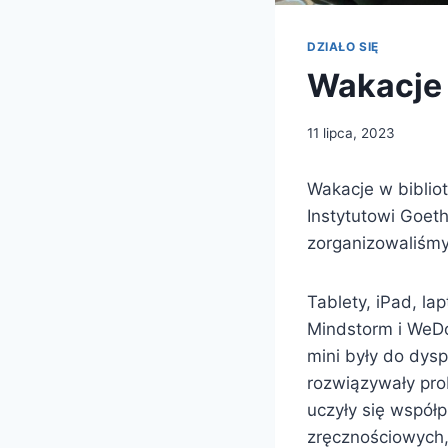
DZIAŁO SIĘ
Wakacje 
11 lipca, 2023
Wakacje w biblio
Instytutowi Goet
zorganizowaliśmy
Tablety, iPad, la
Mindstorm i WeDo,
mini były do dysp
rozwiązywały pro
uczyły się współ
zręcznościowych,