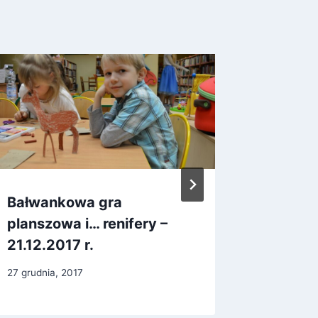
Bałwankowa gra
Biała k
planszowa i… renifery –
15 listopad
21.12.2017 r.
27 grudnia, 2017