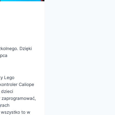
kolnego. Dzięki
ipca
oty Lego
kontroler Caliope
 dzieci
ły zaprogramować,
grach
A wszystko to w