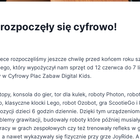
rozpoczęły się cyfrowo!
tece rozpoczęliśmy jeszcze chwilę przed końcem roku sz
hego, który wypożyczył nam sprzęt od 12 czerwca do 7 l
 w Cyfrowy Plac Zabaw Digital Kids.
ptopy, konsola do gier, tor dla kulek, roboty Photon, rob
 klasyczne klocki Lego, robot Ozobot, gra ScootieGo i 
ozycji dzieci 6 godzin dziennie. Dzięki tym urządzeniom
blemy grawitacji, budowały roboty które później musia
pracy w grach zespołowych czy też trenowały refleks w 
 a nawet wykazywały się fizycznie przy grze JoyRide. 