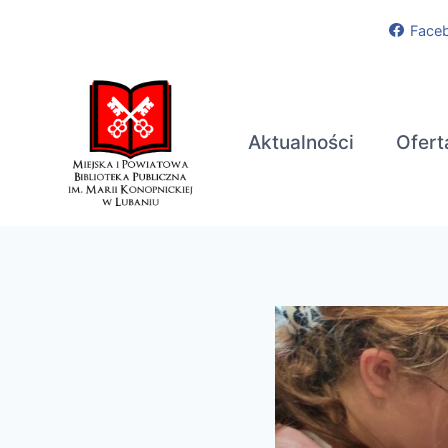
Przejdź
Face
do
treści
Aktualności
Ofert