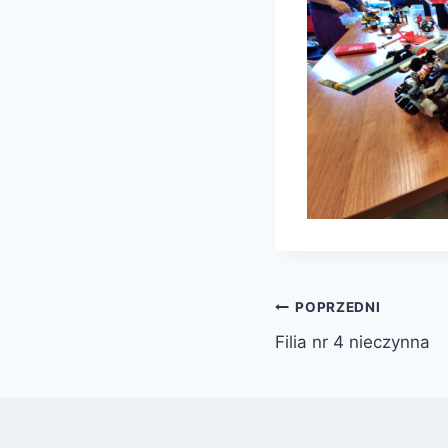
Nawigacja
POPRZEDNI
Filia nr 4 nieczynna
wpisu