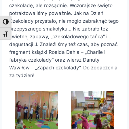
czekoladę, ale rozsądnie. Wczorajsze święto
potraktowaliśmy poważnie. Jak na Dzień
Czekolady przystało, nie mogło zabraknąć tego
Toggle High Contrast
przepysznego smakołyku… Nie zabrało też
Toggle Font size
świetnej zabawy, „czekoladowego tańca” i…
degustacji J. Znaleźliśmy też czas, aby poznać
fragment książki Roalda Dahla – „Charlie i
fabryka czekolady” oraz wiersz Danuty
Wawiłow – „Zapach czekolady”. Do zobaczenia
za tydzień!