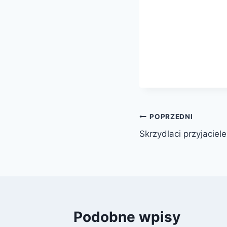
Nawigacja
POPRZEDNI
Skrzydlaci przyjaciele
wpisu
Podobne wpisy