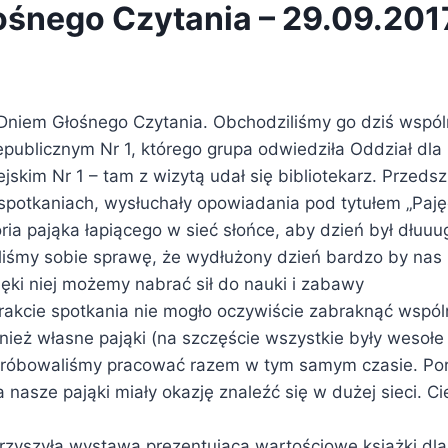
ośnego Czytania – 29.09.2017
 Dniem Głośnego Czytania. Obchodziliśmy go dziś wspól
ublicznym Nr 1, którego grupa odwiedziła Oddział dla D
skim Nr 1 – tam z wizytą udał się bibliotekarz. Przedsz
spotkaniach, wysłuchały opowiadania pod tytułem „Paję
ia pająka łapiącego w sieć słońce, aby dzień był dłuuu
liśmy sobie sprawę, że wydłużony dzień bardzo by nas 
ęki niej możemy nabrać sił do nauki i zabawy
trakcie spotkania nie mogło oczywiście zabraknąć wspó
ież własne pająki (na szczęście wszystkie były wesołe 
 próbowaliśmy pracować razem w tym samym czasie. Por
a nasze pająki miały okazję znaleźć się w dużej sieci. C
zyszyła wystawa prezentująca wartościowe książki dla 