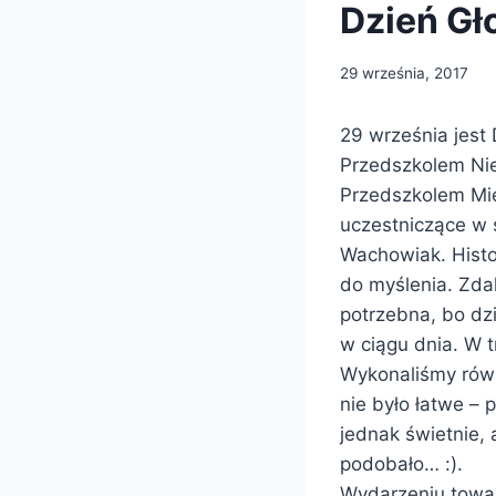
Dzień Gł
29 września, 2017
29 września jest
Przedszkolem Niep
Przedszkolem Miej
uczestniczące w 
Wachowiak. Histor
do myślenia. Zda
potrzebna, bo dzi
w ciągu dnia. W 
Wykonaliśmy równ
nie było łatwe –
jednak świetnie, 
podobało… :).
Wydarzeniu towar