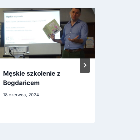
Męskie szkolenie z
Olga R
Bogdańcem
spotkan
bibliot
18 czerwca, 2024
13 listopad