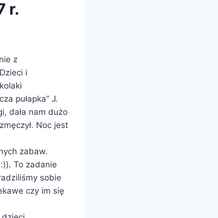
 r.
nie z
zieci i
kolaki
cza pułapka” J.
gi, dała nam dużo
zmęczył. Noc jest
lnych zabaw.
:)). To zadanie
adziliśmy sobie
iekawe czy im się
dzieci.