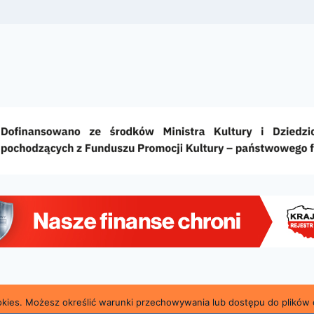
ookies. Możesz określić warunki przechowywania lub dostępu do plików 
a i Powiatowa Biblioteka Publiczna im. Marii Konopnic