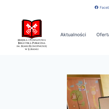
Przejdź
Face
do
treści
Aktualności
Ofert