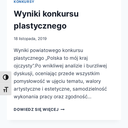
KONKURSY
Wyniki konkursu
plastycznego
18 listopada, 2019
Wyniki powiatowego konkursu
plastycznego „Polska to mój kraj
ojczysty”.Po wnikliwej analizie i burzliwej
dyskusji, oceniając przede wszystkim
Toggle High Contrast
pomysłowość w ujęciu tematu, walory
artystyczne i estetyczne, samodzielność
Toggle Font size
wykonania pracy oraz zgodność…
WYNIKI
DOWIEDZ SIĘ WIĘCEJ
KONKURSU
PLASTYCZNEGO