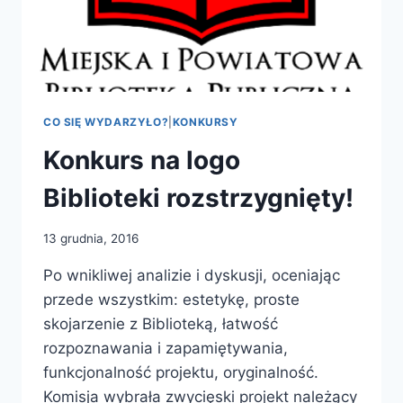
WIELKA
HISTORIA
MIASTA
LUBAŃ”
CO SIĘ WYDARZYŁO?
|
KONKURSY
Konkurs na logo
Biblioteki rozstrzygnięty!
13 grudnia, 2016
Po wnikliwej analizie i dyskusji, oceniając
przede wszystkim: estetykę, proste
skojarzenie z Biblioteką, łatwość
rozpoznawania i zapamiętywania,
funkcjonalność projektu, oryginalność.
Komisja wybrała zwycięski projekt należący