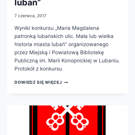
lubań”
7 czerwca, 2017
Wyniki konkursu „Maria Magdalena
patronką lubańskich ulic. Mała lub wielka
historia miasta lubań” organizowanego
przez Miejską i Powiatową Bibliotekę
Publiczną im. Marii Konopnickiej w Lubaniu.
Protokół z konkursu
WYNIKI
DOWIEDZ SIĘ WIĘCEJ
KONKURSU
„MARIA
MAGDALENA
PATRONKĄ
LUBAŃSKICH
ULIC.
MAŁA
LUB