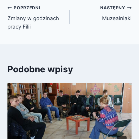
Nawigacja
POPRZEDNI
NASTĘPNY
Zmiany w godzinach
Muzealniaki
wpisu
pracy Filii
Podobne wpisy