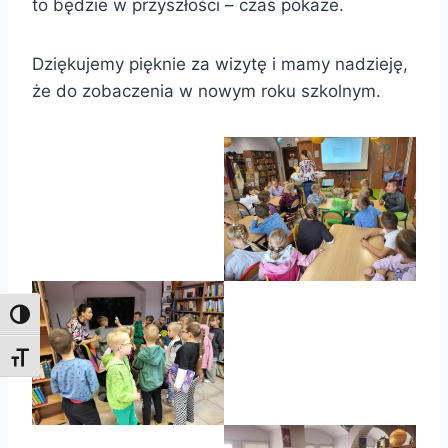
to będzie w przyszłości – czas pokaże.
Dziękujemy pięknie za wizytę i mamy nadzieję,
że do zobaczenia w nowym roku szkolnym.
Toggle High Contrast
Toggle Font size