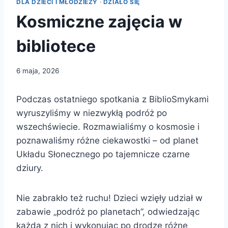
DLA DZIECI I MŁODZIEŻY
·
DZIAŁO SIĘ
Kosmiczne zajęcia w
bibliotece
6 maja, 2026
Podczas ostatniego spotkania z BiblioSmykami
wyruszyliśmy w niezwykłą podróż po
wszechświecie. Rozmawialiśmy o kosmosie i
poznawaliśmy różne ciekawostki – od planet
Układu Słonecznego po tajemnicze czarne
dziury.
Nie zabrakło też ruchu! Dzieci wzięły udział w
zabawie „podróż po planetach”, odwiedzając
każdą z nich i wykonując po drodze różne