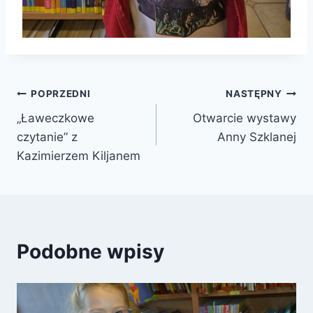
Nawigacja
POPRZEDNI
NASTĘPNY
„Ławeczkowe
Otwarcie wystawy
wpisu
czytanie” z
Anny Szklanej
Kazimierzem Kiljanem
Podobne wpisy