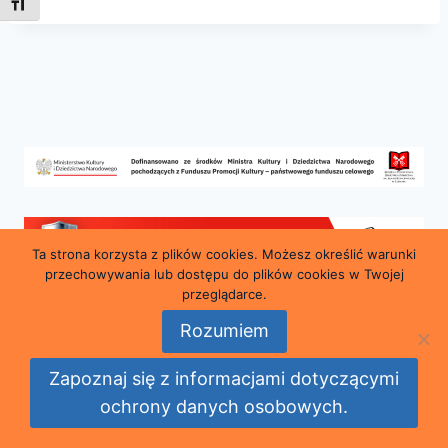
Toggle Font size
Ta strona korzysta z plików cookies. Możesz określić warunki
przechowywania lub dostępu do plików cookies w Twojej
przeglądarce.
Rozumiem
© 2026 Miejska i Powiatowa Biblioteka Publiczna
Zapoznaj się z informacjami dotyczącymi
im. Marii Konopnickiej w Lubaniu
ochrony danych osobowych.