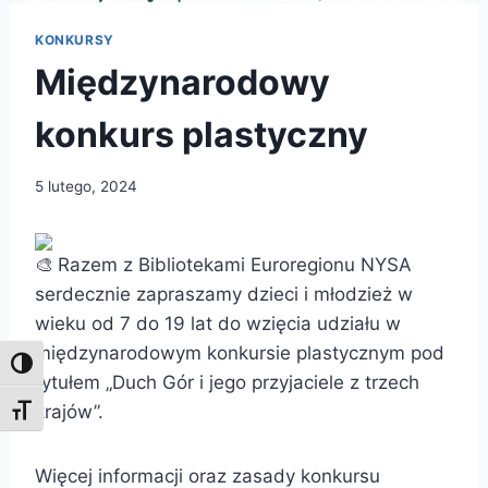
KONKURSY
Międzynarodowy
konkurs plastyczny
5 lutego, 2024
Razem z Bibliotekami Euroregionu NYSA
serdecznie zapraszamy dzieci i młodzież w
wieku od 7 do 19 lat do wzięcia udziału w
międzynarodowym konkursie plastycznym pod
Toggle High Contrast
tytułem „Duch Gór i jego przyjaciele z trzech
krajów”.
Toggle Font size
Więcej informacji oraz zasady konkursu