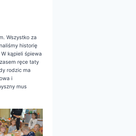
m. Wszystko za
naliśmy historię
. W kąpieli śpiewa
zasem ręce taty
żdy rodzic ma
owa i
epyszny mus