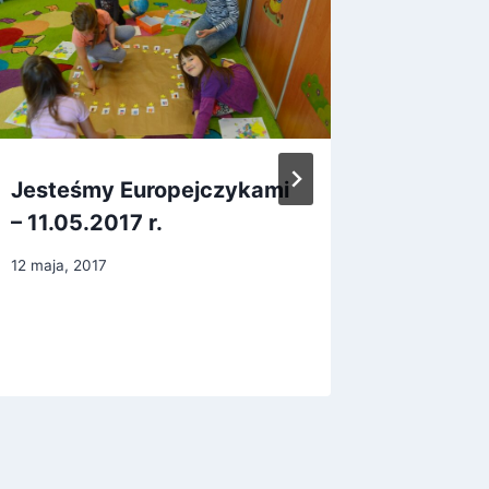
Jesteśmy Europejczykami
Kreaty
– 11.05.2017 r.
Bibliot
12 maja, 2017
20 czerwc