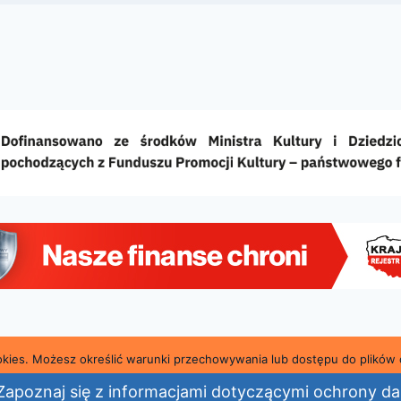
ookies. Możesz określić warunki przechowywania lub dostępu do plików 
a i Powiatowa Biblioteka Publiczna im. Marii Konopnic
Zapoznaj się z informacjami dotyczącymi ochrony 