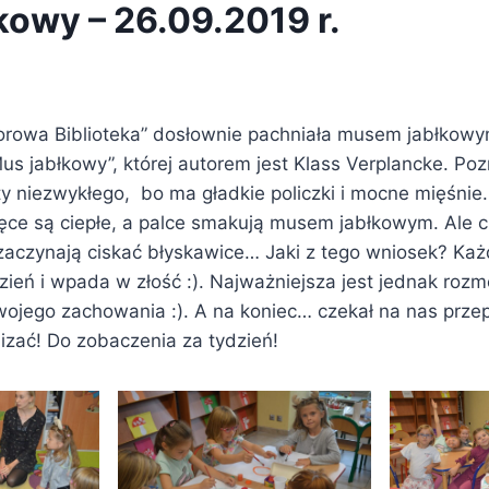
kowy – 26.09.2019 r.
rowa Biblioteka” dosłownie pachniała musem jabłkowy
us jabłkowy”, której autorem jest Klass Verplancke. Poz
aty niezwykłego, bo ma gładkie policzki i mocne mięśnie
ęce są ciepłe, a palce smakują musem jabłkowym. Ale c
i zaczynają ciskać błyskawice… Jaki z tego wniosek? Ka
ień i wpada w złość :). Najważniejsza jest jednak rozm
ojego zachowania :). A na koniec… czekał na nas prz
izać! Do zobaczenia za tydzień!