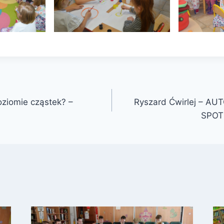
oziomie cząstek? –
Ryszard Ćwirlej – 
SPOT