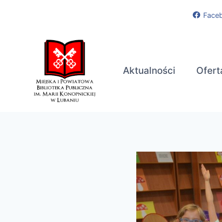
Przejdź
Face
do
treści
Aktualności
Ofert