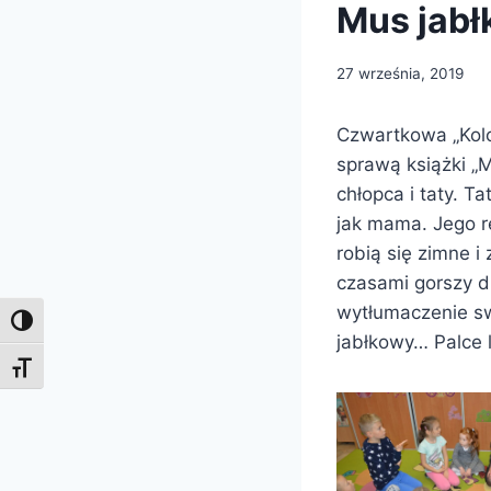
Mus jabł
27 września, 2019
Czwartkowa „Kolo
sprawą książki „M
chłopca i taty. T
jak mama. Jego r
robią się zimne 
czasami gorszy dz
wytłumaczenie sw
Toggle High Contrast
jabłkowy… Palce l
Toggle Font size