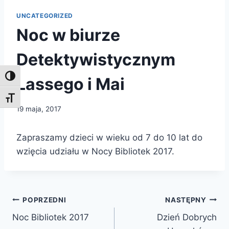
UNCATEGORIZED
Noc w biurze
Detektywistycznym
Toggle High Contrast
Lassego i Mai
Toggle Font size
19 maja, 2017
Zapraszamy dzieci w wieku od 7 do 10 lat do
wzięcia udziału w Nocy Bibliotek 2017.
Nawigacja
POPRZEDNI
NASTĘPNY
Noc Bibliotek 2017
Dzień Dobrych
wpisu