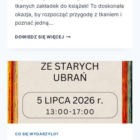
tkanych zakładek do książek! To doskonała
okazja, by rozpocząć przygodę z tkaniem i
poznać jedną…
TKANE
DOWIEDZ SIĘ WIĘCEJ
ZAKŁADKI
DO
KSIĄŻEK
–
WARSZTATY
CO SIĘ WYDARZYŁO?