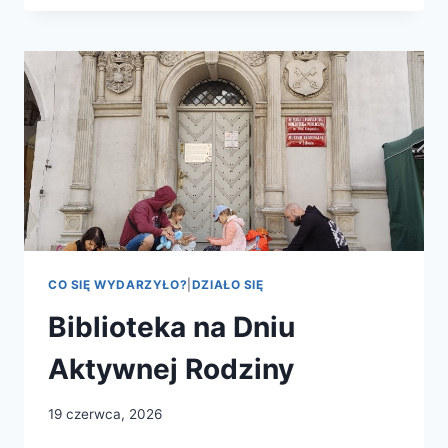
KTÓRYCH
WARTO
PAMIĘTAĆ
–
SPOTKANIE
AUTORSKIE
Z
ALEKSANDRĄ
SZARŁAT
CO SIĘ WYDARZYŁO?
|
DZIAŁO SIĘ
Biblioteka na Dniu
Aktywnej Rodziny
19 czerwca, 2026