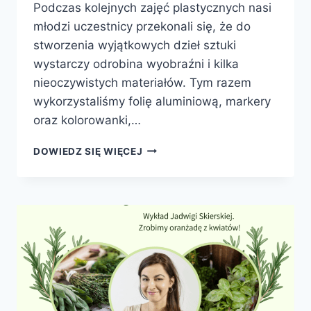
Podczas kolejnych zajęć plastycznych nasi
młodzi uczestnicy przekonali się, że do
stworzenia wyjątkowych dzieł sztuki
wystarczy odrobina wyobraźni i kilka
nieoczywistych materiałów. Tym razem
wykorzystaliśmy folię aluminiową, markery
oraz kolorowanki,…
OBRAZY
DOWIEDZ SIĘ WIĘCEJ
PEŁNE
KOLORÓW
W
FILII
NR
3