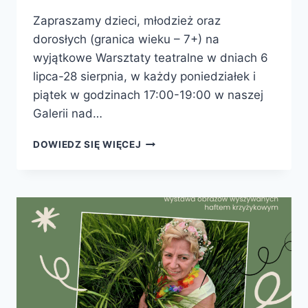
Zapraszamy dzieci, młodzież oraz
dorosłych (granica wieku – 7+) na
wyjątkowe Warsztaty teatralne w dniach 6
lipca-28 sierpnia, w każdy poniedziałek i
piątek w godzinach 17:00-19:00 w naszej
Galerii nad…
WARSZTATY
DOWIEDZ SIĘ WIĘCEJ
TEATRALNE
DLA
DZIECI
I
DOROSŁYCH