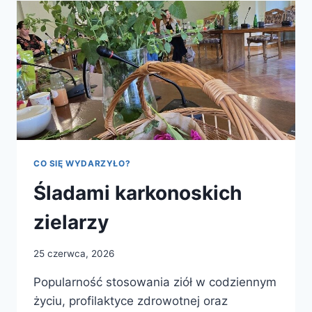
STARYCH
UBRAŃ
–
WARSZTATY
RECYKLINGOWE
CO SIĘ WYDARZYŁO?
Śladami karkonoskich
zielarzy
25 czerwca, 2026
Popularność stosowania ziół w codziennym
życiu, profilaktyce zdrowotnej oraz