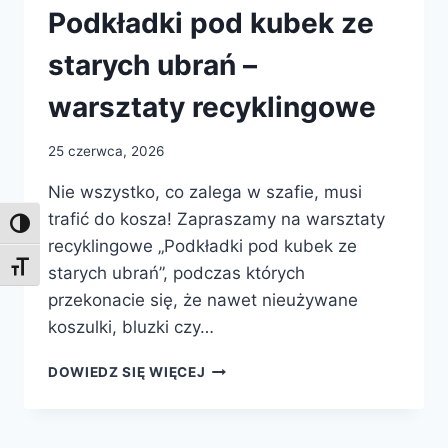
Podkładki pod kubek ze
starych ubrań –
warsztaty recyklingowe
25 czerwca, 2026
Nie wszystko, co zalega w szafie, musi
trafić do kosza! Zapraszamy na warsztaty
Toggle High Contrast
recyklingowe „Podkładki pod kubek ze
Toggle Font size
starych ubrań”, podczas których
przekonacie się, że nawet nieużywane
koszulki, bluzki czy…
PODKŁADKI
DOWIEDZ SIĘ WIĘCEJ
POD
KUBEK
ZE