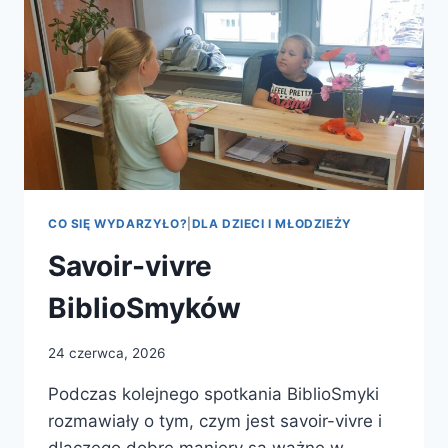
CO SIĘ WYDARZYŁO?
|
DLA DZIECI I MŁODZIEŻY
Savoir-vivre
BiblioSmyków
24 czerwca, 2026
Podczas kolejnego spotkania BiblioSmyki
rozmawiały o tym, czym jest savoir-vivre i
dlaczego dobre maniery są ważne w