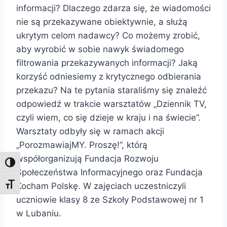
informacji? Dlaczego zdarza się, że wiadomości
nie są przekazywane obiektywnie, a służą
ukrytym celom nadawcy? Co możemy zrobić,
aby wyrobić w sobie nawyk świadomego
filtrowania przekazywanych informacji? Jaką
korzyść odniesiemy z krytycznego odbierania
przekazu? Na te pytania staraliśmy się znaleźć
odpowiedź w trakcie warsztatów „Dziennik TV,
czyli wiem, co się dzieje w kraju i na świecie”.
Warsztaty odbyły się w ramach akcji
„PorozmawiajMY. Proszę!”, którą
współorganizują Fundacja Rozwoju
Toggle High Contrast
Społeczeństwa Informacyjnego oraz Fundacja
Kocham Polskę. W zajęciach uczestniczyli
Toggle Font size
uczniowie klasy 8 ze Szkoły Podstawowej nr 1
w Lubaniu.