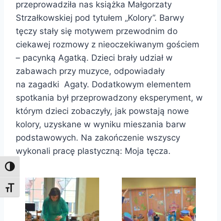
przeprowadziła nas książka Małgorzaty
Strzałkowskiej pod tytułem „Kolory”. Barwy
tęczy stały się motywem przewodnim do
ciekawej rozmowy z nieoczekiwanym gościem
– pacynką Agatką. Dzieci brały udział w
zabawach przy muzyce, odpowiadały
na zagadki Agaty. Dodatkowym elementem
spotkania był przeprowadzony eksperyment, w
którym dzieci zobaczyły, jak powstają nowe
kolory, uzyskane w wyniku mieszania barw
podstawowych. Na zakończenie wszyscy
wykonali pracę plastyczną: Moja tęcza.
Toggle High Contrast
Toggle Font size