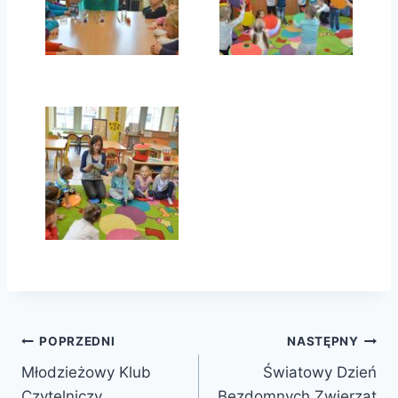
Nawigacja
POPRZEDNI
NASTĘPNY
Młodzieżowy Klub
Światowy Dzień
wpisu
Czytelniczy
Bezdomnych Zwierząt