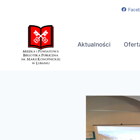
Przejdź
Face
do
treści
Aktualności
Ofert