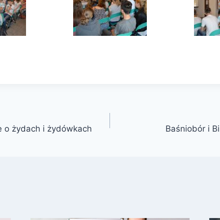
e o żydach i żydówkach
Baśniobór i B