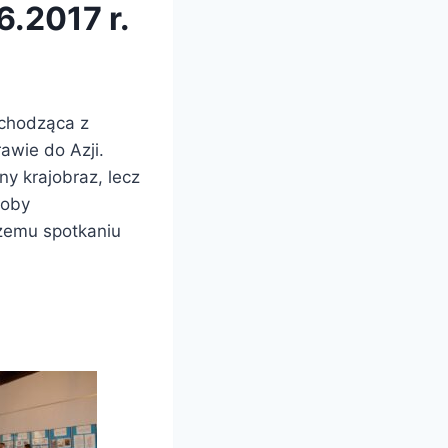
.2017 r.
ochodząca z
awie do Azji.
ny krajobraz, lecz
soby
szemu spotkaniu