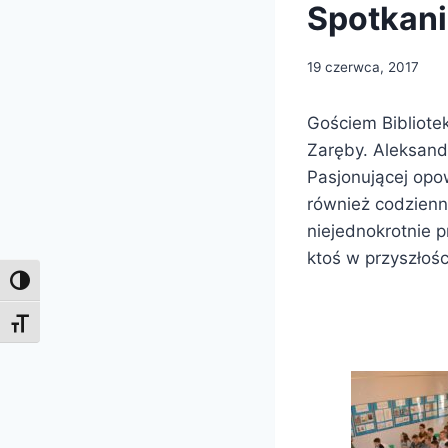
Spotkani
19 czerwca, 2017
Gościem Bibliote
Zaręby. Aleksand
Pasjonującej opow
również codzienn
niejednokrotnie p
ktoś w przyszłoś
Toggle High Contrast
Toggle Font size