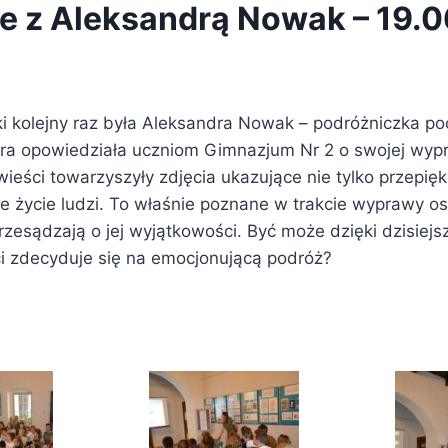
e z Aleksandrą Nowak – 19.06
ki kolejny raz była Aleksandra Nowak – podróżniczka p
ra opowiedziała uczniom Gimnazjum Nr 2 o swojej wypr
ieści towarzyszyły zdjęcia ukazujące nie tylko przepięk
e życie ludzi. To właśnie poznane w trakcie wyprawy o
rzesądzają o jej wyjątkowości. Być może dzięki dzisiej
ci zdecyduje się na emocjonującą podróż?