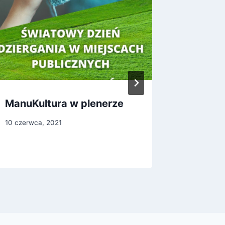
ManuKultura w plenerze
Jak lub
podbiły
10 czerwca, 2021
4 grudnia,