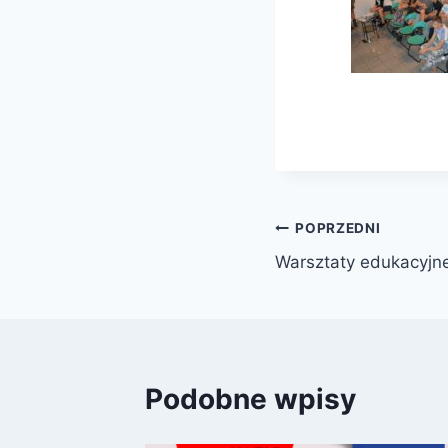
Nawigacja
POPRZEDNI
Warsztaty edukacyjn
wpisu
Podobne wpisy