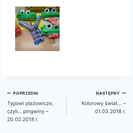
Nawigacja
POPRZEDNI
NASTĘPNY
Typowi plażowicze,
Kolorowy świat… –
wpisu
czyli… pingwiny –
01.03.2018 r.
20.02.2018 r.