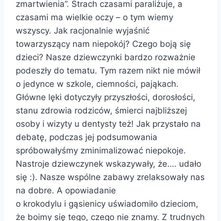
zmartwienia”. Strach czasami paraliżuje, a
czasami ma wielkie oczy – o tym wiemy
wszyscy. Jak racjonalnie wyjaśnić
towarzyszący nam niepokój? Czego boją się
dzieci? Nasze dziewczynki bardzo rozważnie
podeszły do tematu. Tym razem nikt nie mówił
o jedynce w szkole, ciemności, pająkach.
Główne lęki dotyczyły przyszłości, dorosłości,
stanu zdrowia rodziców, śmierci najbliższej
osoby i wizyty u dentysty też! Jak przystało na
debatę, podczas jej podsumowania
spróbowałyśmy zminimalizować niepokoje.
Nastroje dziewczynek wskazywały, że…. udało
się :). Nasze wspólne zabawy zrelaksowały nas
na dobre. A opowiadanie
o krokodylu i gąsienicy uświadomiło dzieciom,
że boimy się tego, czego nie znamy. Z trudnych