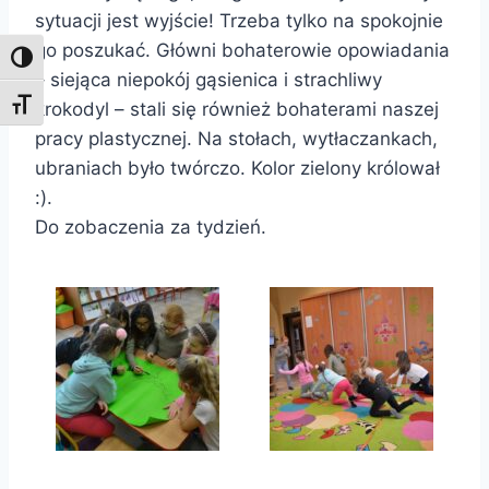
sytuacji jest wyjście! Trzeba tylko na spokojnie
go poszukać. Główni bohaterowie opowiadania
Toggle High Contrast
– siejąca niepokój gąsienica i strachliwy
Toggle Font size
krokodyl – stali się również bohaterami naszej
pracy plastycznej. Na stołach, wytłaczankach,
ubraniach było twórczo. Kolor zielony królował
:).
Do zobaczenia za tydzień.