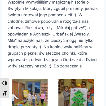
Wspólnie wymyśliliśmy magiczną historię o
Świętym Mikołaju, który zgubił prezenty, jednak
święta uratował jego pomocnik elf :). W
chłodne, zimowe popołudnie rozgrzała nas
zabawa „Raz, dwa, trzy… Mikołaj patrzy!”, a
opowiadanie Agnieszki Urbańskiej „Wesoły
Miki” nauczyło nas, że cieszyć mogą nie tylko
drogie prezenty :). Na koniec wykonaliśmy w
grupach piękne, świąteczne choinki, które
wprowadzą odwiedzających Oddział dla Dzieci
w świąteczny nastrój :). Do zobaczenia
Toggle High Contrast
Toggle Font size