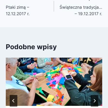
Nawigacja
Ptaki zimą –
Świąteczna tradycja…
wpisu
12.12.2017 r.
– 19.12.2017 r.
Podobne wpisy