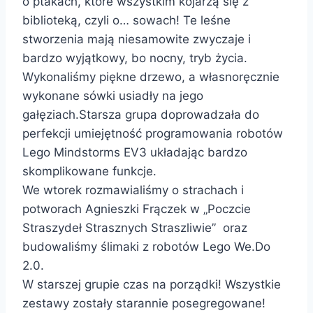
o ptakach, które wszystkim kojarzą się z
biblioteką, czyli o… sowach! Te leśne
stworzenia mają niesamowite zwyczaje i
bardzo wyjątkowy, bo nocny, tryb życia.
Wykonaliśmy piękne drzewo, a własnoręcznie
wykonane sówki usiadły na jego
gałęziach.Starsza grupa doprowadzała do
perfekcji umiejętność programowania robotów
Lego Mindstorms EV3 układając bardzo
skomplikowane funkcje.
We wtorek rozmawialiśmy o strachach i
potworach Agnieszki Frączek w „Poczcie
Straszydeł Strasznych Straszliwie” oraz
budowaliśmy ślimaki z robotów Lego We.Do
2.0.
W starszej grupie czas na porządki! Wszystkie
zestawy zostały starannie posegregowane!