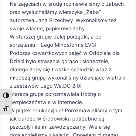
Na zajęciach w środę rozmawialiśmy o żabach
oraz wysłuchaliśmy wierszyka „Żaba”
autorstwa Jana Brzechwy. Wykonaliśmy też
swoje własne, papierowe żaby.
W starszej grupie dalej porządki, a po
sprzątaniu – Lego Mindstorms EV3!
Podczas czwartkowych zajęć w Oddziale dla
Dzieci było strasznie gorąco i słonecznie,
dlatego żeby się troszkę schłodzić wraz z
młodszą grupą wykonaliśmy działające wiatraki
z zestawów Lego We.DO 2.0!
Starsza grupa porozmawiała trochę o
Toggle High Contrast
bezpieczeństwie w internecie.
Toggle Font size
W piątek edukacyjnie! Porozmawialiśmy o tym,
jak bardzo w środowisku potrzebne są
pszczoły i ile im zawdzięczamy! Wiele się
dowiedzieliśmy z książki „Opowiem ci mamo,