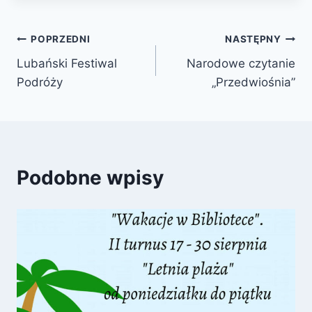
Nawigacja
POPRZEDNI
NASTĘPNY
Lubański Festiwal
Narodowe czytanie
wpisu
Podróży
„Przedwiośnia”
Podobne wpisy