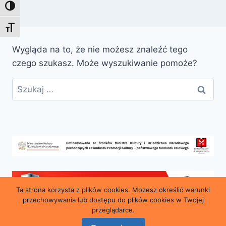
Toggle High Contrast
Toggle Font size
Wygląda na to, że nie możesz znaleźć tego
czego szukasz. Może wyszukiwanie pomoże?
Szukaj:
Ta strona korzysta z plików cookies. Możesz określić warunki
przechowywania lub dostępu do plików cookies w Twojej
przeglądarce.