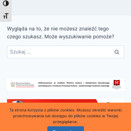
Toggle High Contrast
Toggle Font size
Wygląda na to, że nie możesz znaleźć tego
czego szukasz. Może wyszukiwanie pomoże?
Szukaj:
Ta strona korzysta z plików cookies. Możesz określić warunki
przechowywania lub dostępu do plików cookies w Twojej
przeglądarce.