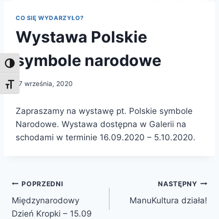
CO SIĘ WYDARZYŁO?
Wystawa Polskie
symbole narodowe
Toggle High Contrast
17 września, 2020
Toggle Font size
Zapraszamy na wystawę pt. Polskie symbole
Narodowe. Wystawa dostępna w Galerii na
schodami w terminie 16.09.2020 – 5.10.2020.
Nawigacja
POPRZEDNI
NASTĘPNY
Międzynarodowy
ManuKultura działa!
wpisu
Dzień Kropki – 15.09