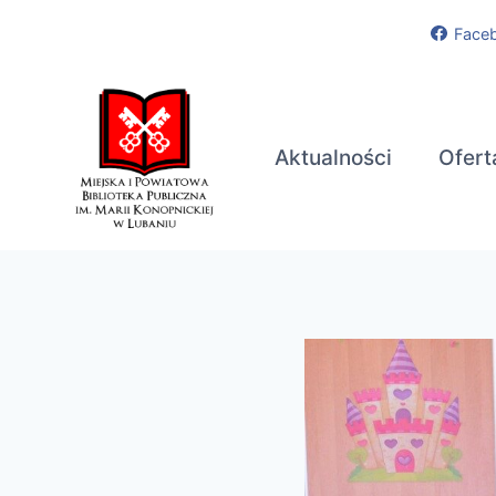
Przejdź
Face
do
treści
Aktualności
Ofert