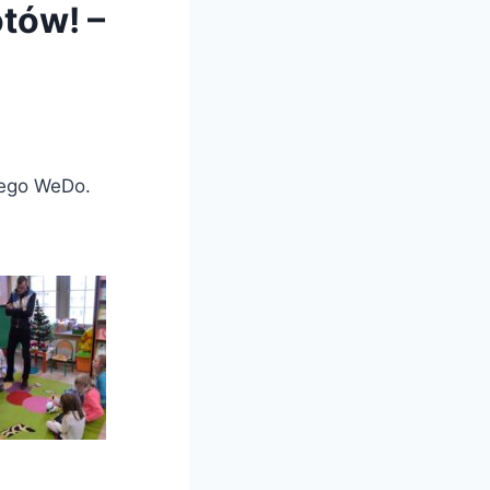
tów! –
Lego WeDo.