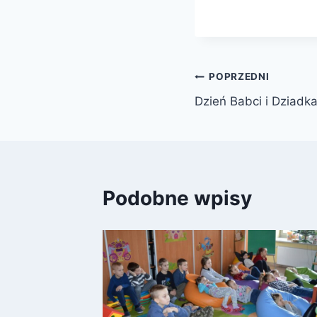
Nawigacja
POPRZEDNI
Dzień Babci i Dziadka
wpisu
Podobne wpisy