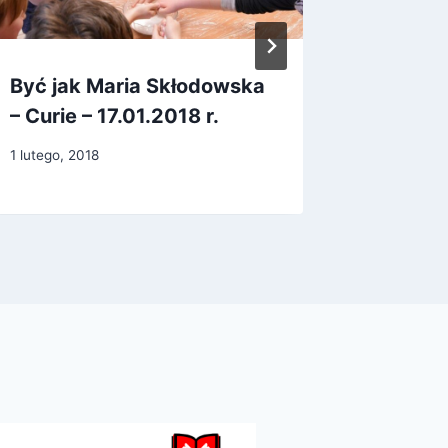
Być jak Maria Skłodowska
Być jak
– Curie – 17.01.2018 r.
23.01.2
1 lutego, 2018
1 lutego, 2