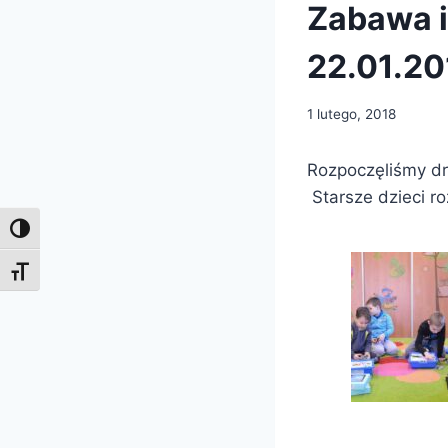
Zabawa i
22.01.201
1 lutego, 2018
Rozpoczęliśmy dr
Starsze dzieci r
Toggle High Contrast
Toggle Font size