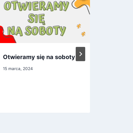
Otwieramy się na soboty
Zasady
zbioró
15 marca, 2024
11 wrześni