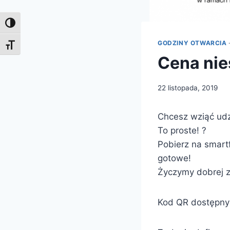
Toggle High Contrast
GODZINY OTWARCIA
Toggle Font size
Cena nie
22 listopada, 2019
Chcesz wziąć udzi
To proste! ?
Pobierz na smart
gotowe!
Życzymy dobrej 
Kod QR dostępny 