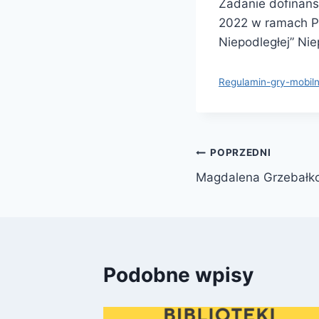
Zadanie dofinan
2022 w ramach Pr
Niepodległej” Nie
Regulamin-gry-mobiln
Nawigacja
POPRZEDNI
Magdalena Grzebałk
wpisu
Podobne wpisy