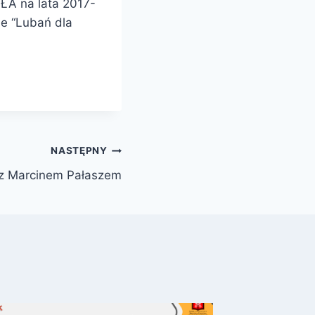
ŁA na lata 2017-
ie “Lubań dla
NASTĘPNY
 z Marcinem Pałaszem