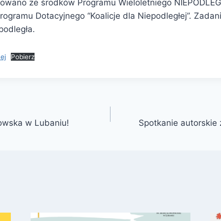
sowano ze środków Programu Wieloletniego NIEPODLEG
ogramu Dotacyjnego “Koalicje dla Niepodległej”. Zadan
podległa.
ej
Pobierz
owska w Lubaniu!
Spotkanie autorskie