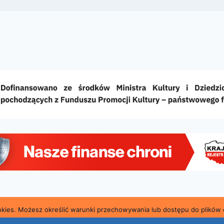
ookies. Możesz określić warunki przechowywania lub dostępu do plików 
a i Powiatowa Biblioteka Publiczna im. Marii Konopnic