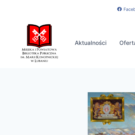
Przejdź
Face
do
treści
Aktualności
Ofert