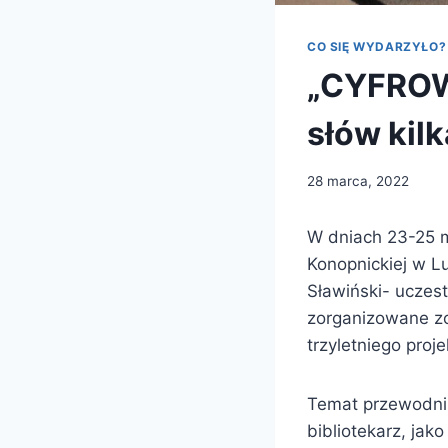
CO SIĘ WYDARZYŁO?
„CYFROW
słów kilk
28 marca, 2022
W dniach 23-25 ma
Konopnickiej w L
Sławiński- uczes
zorganizowane z
trzyletniego proje
Temat przewodni k
bibliotekarz, j