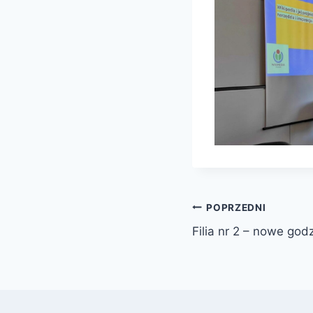
Nawigacja
POPRZEDNI
Filia nr 2 – nowe god
wpisu