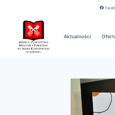
Przejdź
Face
do
treści
Aktualności
Ofert