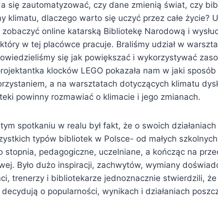
 da się zautomatyzować, czy dane zmienią świat, czy bi
y klimatu, dlaczego warto się uczyć przez całe życie? 
 zobaczyć online katarską Bibliotekę Narodową i wysłuc
, który w tej placówce pracuje. Braliśmy udział w warszt
dowiedzieliśmy się jak powiększać i wykorzystywać zaso
, projektantka klocków LEGO pokazała nam w jaki sposób
korzystaniem, a na warsztatach dotyczących klimatu dy
oteki powinny rozmawiać o klimacie i jego zmianach.
ym spotkaniu w realu był fakt, że o swoich działaniach
zystkich typów bibliotek w Polsce- od małych szkolnych
o stopnia, pedagogiczne, uczelniane, a kończąc na prze
owej. Było dużo inspiracji, zachwytów, wymiany doświa
i, trenerzy i bibliotekarze jednoznacznie stwierdzili, ż
e decydują o popularności, wynikach i działaniach posz