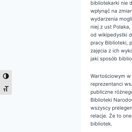
bibliotekarki nie
wpłynąć na zmian
wydarzenia mogli
niej z ust Polaka
od wikipedystki 
pracy Biblioteki
zajęcia z ich wy
jaki sposób bibli
Wartościowym w t
Toggle High Contrast
reprezentanci ws
Toggle Font size
publiczne różneg
Biblioteki Narod
wszyscy prelegenc
relacje. Że to on
bibliotek.