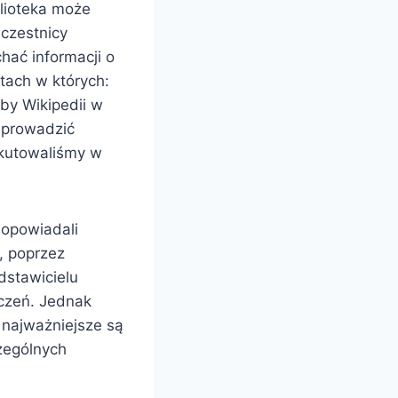
blioteka może
Uczestnicy
hać informacji o
atach w których:
by Wikipedii w
 prowadzić
skutowaliśmy w
 opowiadali
, poprzez
dstawicielu
dczeń. Jednak
e najważniejsze są
czególnych