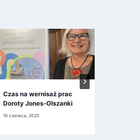
Czas na wernisaż prac
Marek 
Doroty Jones-Olszanki
reporta
10 czerwca, 2025
28 kwietni