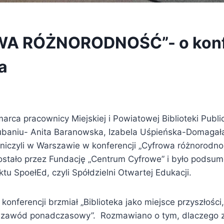
A RÓŻNORODNOŚĆ”- o konfe
a
rca pracownicy Miejskiej i Powiatowej Biblioteki Publi
ubaniu- Anita Baranowska, Izabela Uśpieńska-Domagała
tniczyli w Warszawie w konferencji „Cyfrowa różnorodno
ostało przez Fundację „Centrum Cyfrowe” i było pods
ktu SpoełEd, czyli Spółdzielni Otwartej Edukacji.
onferencji brzmiał „Biblioteka jako miejsce przyszłości, 
ako zawód ponadczasowy”. Rozmawiano o tym, dlaczego