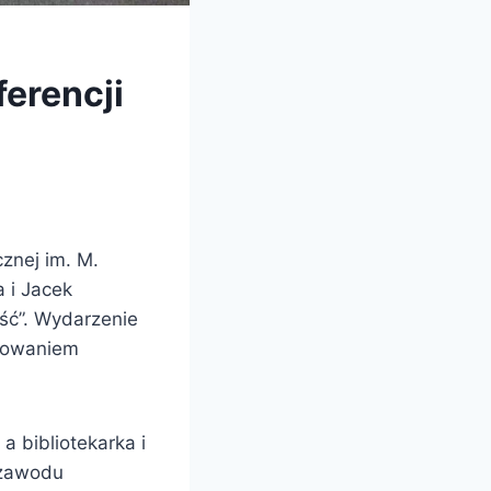
rencji
cznej im. M.
 i Jacek
ść”. Wydarzenie
umowaniem
a bibliotekarka i
 zawodu