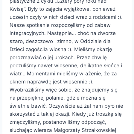
plastyczne z cyklu „Cztery pory roku nad
Kwisą”. Były to zajęcia wyjątkowe, ponieważ
uczestniczyły w nich dzieci wraz z rodzicami :).
Nasze spotkanie rozpoczęliśmy od zabaw
integracyjnych. Następnie… choć na dworze
szaro, deszczowo i zimno, w Oddziale dla
Dzieci zagościła wiosna :). Mieliśmy okazję
porozmawiać o jej urokach. Przez chwilę
poczuliśmy nawet wiosenne, delikatne słońce i
wiatr… Momentami mieliśmy wrażenie, że za
oknem naprawdę jest wiosennie :).
Wyobraziliśmy więc sobie, że znajdujemy się
na przepięknej polanie, gdzie można się
świetnie bawić. Oczywiście aż żal nam było nie
skorzystać z takiej okazji. Kiedy już troszkę się
zmęczyliśmy, postanowiliśmy odpocząć,
słuchając wiersza Małgorzaty Strzałkowskiej