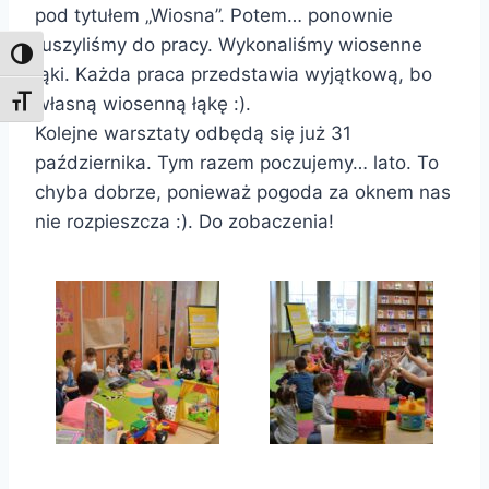
pod tytułem „Wiosna”. Potem… ponownie
ruszyliśmy do pracy. Wykonaliśmy wiosenne
Toggle High Contrast
łąki. Każda praca przedstawia wyjątkową, bo
własną wiosenną łąkę :).
Toggle Font size
Kolejne warsztaty odbędą się już 31
października. Tym razem poczujemy… lato. To
chyba dobrze, ponieważ pogoda za oknem nas
nie rozpieszcza :). Do zobaczenia!