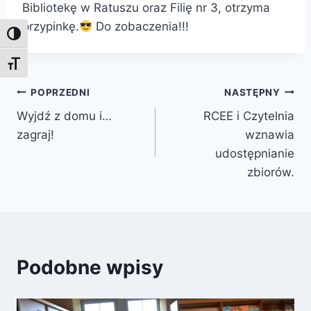
Bibliotekę w Ratuszu oraz Filię nr 3, otrzyma
przypinkę.
Do zobaczenia!!!
Toggle High Contrast
Toggle Font size
Nawigacja
POPRZEDNI
NASTĘPNY
Wyjdź z domu i…
RCEE i Czytelnia
wpisu
zagraj!
wznawia
udostępnianie
zbiorów.
Podobne wpisy