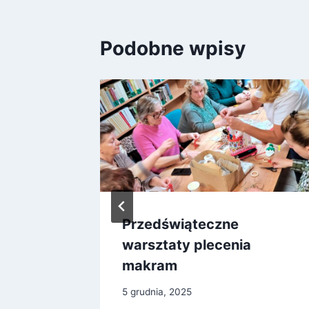
Podobne wpisy
zyną
Przedświąteczne
ką
warsztaty plecenia
makram
5 grudnia, 2025