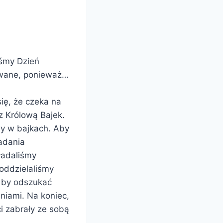
iśmy Dzień
towane, ponieważ…
ię, że czeka na
z Królową Bajek.
ny w bajkach. Aby
adania
ładaliśmy
oddzielaliśmy
, by odszukać
niami. Na koniec,
i zabrały ze sobą