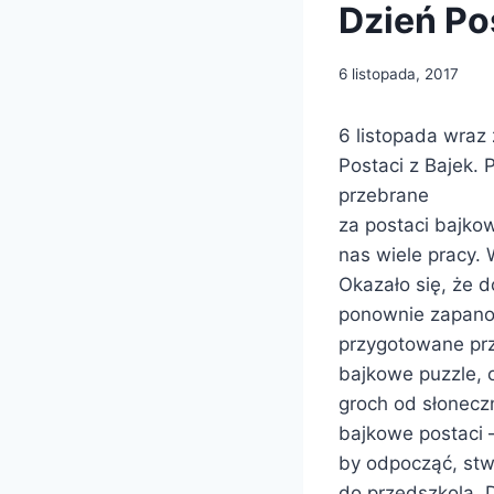
Dzień Pos
6 listopada, 2017
6 listopada wraz
Postaci z Bajek.
przebrane
za postaci bajko
nas wiele pracy.
Okazało się, że d
ponownie zapano
przygotowane prz
bajkowe puzzle, 
groch od słonecz
bajkowe postaci –
by odpocząć, stwo
do przedszkola. 