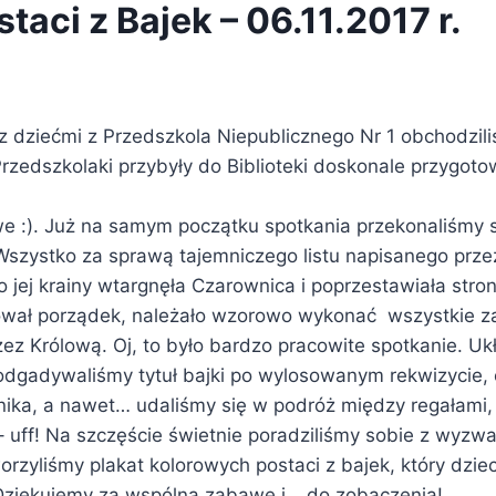
taci z Bajek – 06.11.2017 r.
 z dziećmi z Przedszkola Niepublicznego Nr 1 obchodzil
 Przedszkolaki przybyły do Biblioteki doskonale przygo
we :). Już na samym początku spotkania przekonaliśmy s
 Wszystko za sprawą tajemniczego listu napisanego prze
o jej krainy wtargnęła Czarownica i poprzestawiała stro
wał porządek, należało wzorowo wykonać wszystkie z
ez Królową. Oj, to było bardzo pracowite spotkanie. Uk
odgadywaliśmy tytuł bajki po wylosowanym rekwizycie, 
nika, a nawet… udaliśmy się w podróż między regałami
 uff! Na szczęście świetnie poradziliśmy sobie z wyzwa
rzyliśmy plakat kolorowych postaci z bajek, który dziec
Dziękujemy za wspólną zabawę i… do zobaczenia!