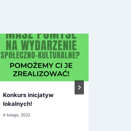
Konkurs inicjatyw
O kosm
lokalnych!
z droger
4 lutego, 2022
20 maja, 2