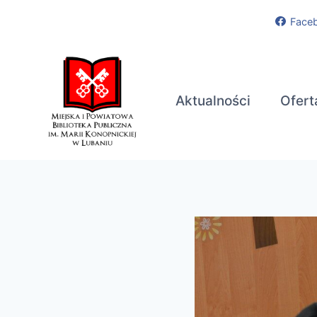
Przejdź
Face
do
treści
Aktualności
Ofert