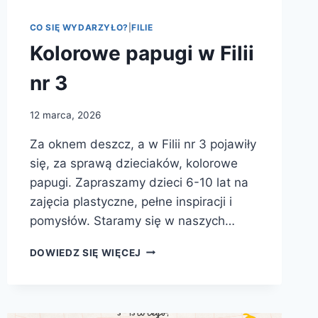
CO SIĘ WYDARZYŁO?
|
FILIE
Kolorowe papugi w Filii
nr 3
12 marca, 2026
Za oknem deszcz, a w Filii nr 3 pojawiły
się, za sprawą dzieciaków, kolorowe
papugi. Zapraszamy dzieci 6-10 lat na
zajęcia plastyczne, pełne inspiracji i
pomysłów. Staramy się w naszych…
KOLOROWE
DOWIEDZ SIĘ WIĘCEJ
PAPUGI
W
FILII
NR