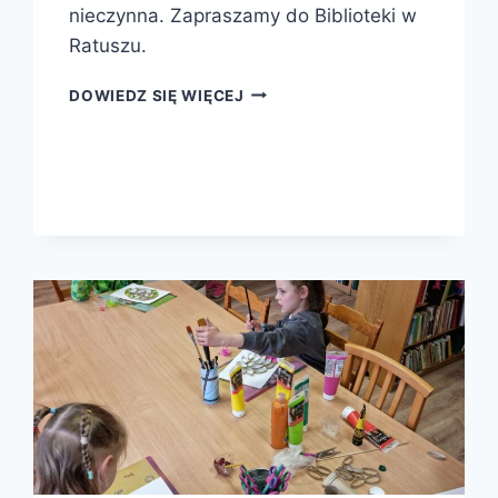
nieczynna. Zapraszamy do Biblioteki w
Ratuszu.
13-
DOWIEDZ SIĘ WIĘCEJ
26
LIPCA
FILIA
NR
4
NIECZYNNA