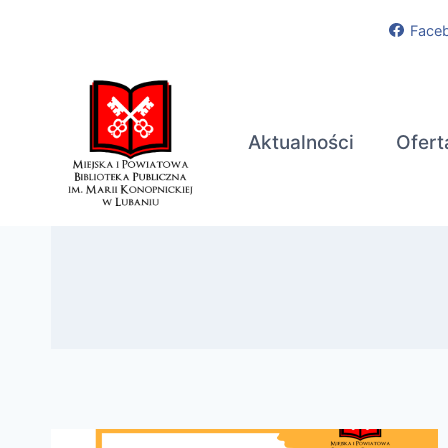
Przejdź
Face
do
treści
Aktualności
Ofert