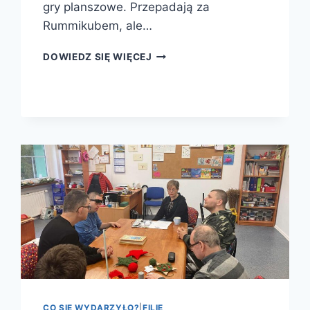
gry planszowe. Przepadają za
Rummikubem, ale…
PLANSZÓWKI
DOWIEDZ SIĘ WIĘCEJ
W
FILII
NR
3
CO SIĘ WYDARZYŁO?
|
FILIE