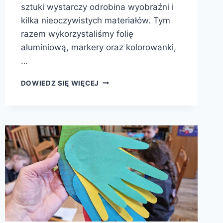
sztuki wystarczy odrobina wyobraźni i
kilka nieoczywistych materiałów. Tym
razem wykorzystaliśmy folię
aluminiową, markery oraz kolorowanki,
…
OBRAZY
DOWIEDZ SIĘ WIĘCEJ
PEŁNE
KOLORÓW
W
FILII
NR
3