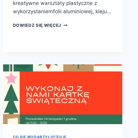
kreatywne warsztaty plastyczne z
wykorzystaniemfolii aluminiowej, kleju…
FERIE
DOWIEDZ SIĘ WIĘCEJ
W
#FILIANR3
CO SIĘ WYDARZYŁO?
|
FILIE