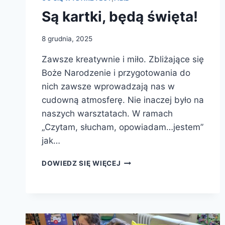
Są kartki, będą święta!
8 grudnia, 2025
Zawsze kreatywnie i miło. Zbliżające się
Boże Narodzenie i przygotowania do
nich zawsze wprowadzają nas w
cudowną atmosferę. Nie inaczej było na
naszych warsztatach. W ramach
„Czytam, słucham, opowiadam…jestem”
jak…
SĄ
DOWIEDZ SIĘ WIĘCEJ
KARTKI,
BĘDĄ
ŚWIĘTA!