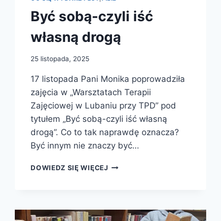
Być sobą-czyli iść
własną drogą
25 listopada, 2025
17 listopada Pani Monika poprowadziła
zajęcia w „Warsztatach Terapii
Zajęciowej w Lubaniu przy TPD” pod
tytułem „Być sobą-czyli iść własną
drogą”. Co to tak naprawdę oznacza?
Być innym nie znaczy być…
BYĆ
DOWIEDZ SIĘ WIĘCEJ
SOBĄ-
CZYLI
IŚĆ
WŁASNĄ
DROGĄ