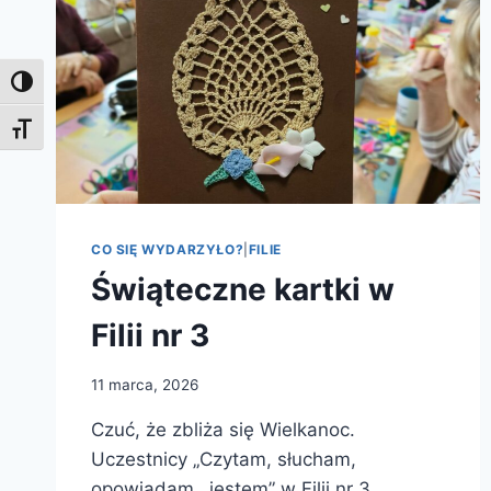
NIECZYNNA
Toggle High Contrast
Toggle Font size
CO SIĘ WYDARZYŁO?
|
FILIE
Świąteczne kartki w
Filii nr 3
11 marca, 2026
Czuć, że zbliża się Wielkanoc.
Uczestnicy „Czytam, słucham,
opowiadam…jestem” w Filii nr 3