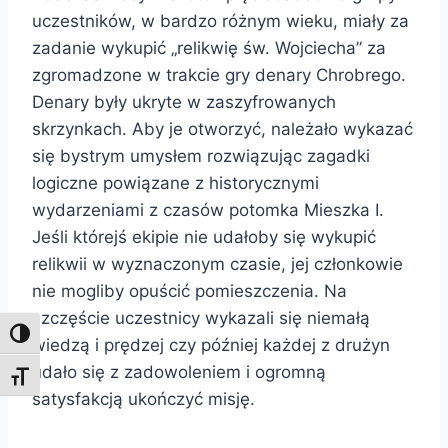
uczestników, w bardzo różnym wieku, miały za
zadanie wykupić „relikwię św. Wojciecha” za
zgromadzone w trakcie gry denary Chrobrego.
Denary były ukryte w zaszyfrowanych
skrzynkach. Aby je otworzyć, należało wykazać
się bystrym umysłem rozwiązując zagadki
logiczne powiązane z historycznymi
wydarzeniami z czasów potomka Mieszka I.
Jeśli którejś ekipie nie udałoby się wykupić
relikwii w wyznaczonym czasie, jej członkowie
nie mogliby opuścić pomieszczenia. Na
szczęście uczestnicy wykazali się niemałą
Toggle High Contrast
wiedzą i prędzej czy później każdej z drużyn
udało się z zadowoleniem i ogromną
Toggle Font size
satysfakcją ukończyć misję.