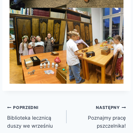
Nawigacja
POPRZEDNI
NASTĘPNY
Biblioteka lecznicą
Poznajmy pracę
wpisu
duszy we wrześniu
pszczelnika!