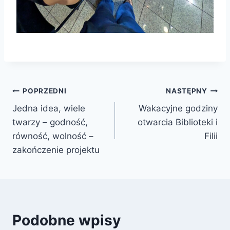
Nawigacja
POPRZEDNI
NASTĘPNY
Jedna idea, wiele
Wakacyjne godziny
wpisu
twarzy – godność,
otwarcia Biblioteki i
równość, wolność –
Filii
zakończenie projektu
Podobne wpisy