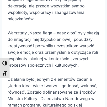
dekorację, ale przede wszystkim symbol
wspólnoty, współpracy i zaangażowania
mieszkańców.
Warsztaty „Nasza flaga – nasz głos” były okazją
do integracji międzypokoleniowej, pobudziły
kreatywność i pozwoliły uczestnikom wyrazić
swoje emocje oraz przemyślenia dotyczące roli
wspólnoty lokalnej w kontekście szerszych
Toggle High Contrast
procesów społecznych i kulturowych.
Toggle Font size
Działanie było jednym z elementów zadania
„Jedna idea, wiele twarzy – godność, wolność,
równość”. Zostało dofinansowane ze środków
Ministra Kultury i Dziedzictwa Narodowego w
ramach programu kulturalnego polskiej