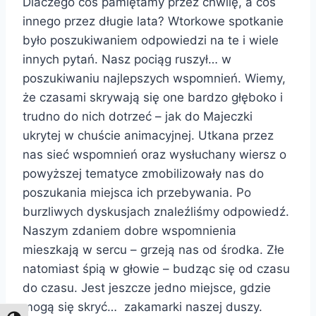
Dlaczego coś pamiętamy przez chwilę, a coś
innego przez długie lata? Wtorkowe spotkanie
było poszukiwaniem odpowiedzi na te i wiele
innych pytań. Nasz pociąg ruszył… w
poszukiwaniu najlepszych wspomnień. Wiemy,
że czasami skrywają się one bardzo głęboko i
trudno do nich dotrzeć – jak do Majeczki
ukrytej w chuście animacyjnej. Utkana przez
nas sieć wspomnień oraz wysłuchany wiersz o
powyższej tematyce zmobilizowały nas do
poszukania miejsca ich przebywania. Po
burzliwych dyskusjach znaleźliśmy odpowiedź.
Naszym zdaniem dobre wspomnienia
mieszkają w sercu – grzeją nas od środka. Złe
natomiast śpią w głowie – budząc się od czasu
do czasu. Jest jeszcze jedno miejsce, gdzie
mogą się skryć… zakamarki naszej duszy.