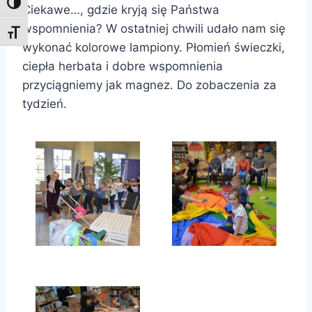
Toggle High Contrast
Ciekawe…, gdzie kryją się Państwa
wspomnienia? W ostatniej chwili udało nam się
Toggle Font size
wykonać kolorowe lampiony. Płomień świeczki,
ciepła herbata i dobre wspomnienia
przyciągniemy jak magnez. Do zobaczenia za
tydzień.