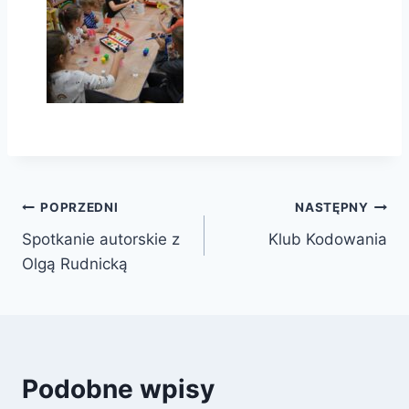
Nawigacja
POPRZEDNI
NASTĘPNY
Spotkanie autorskie z
Klub Kodowania
wpisu
Olgą Rudnicką
Podobne wpisy