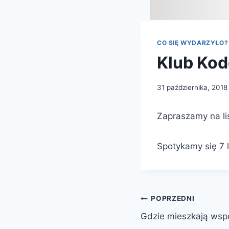
CO SIĘ WYDARZYŁO?
Klub Ko
31 października, 2018
Zapraszamy na l
Spotykamy się 7 
Nawigacja
POPRZEDNI
Gdzie mieszkają wspo
wpisu