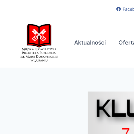
Przejdź
Face
do
treści
Aktualności
Ofert