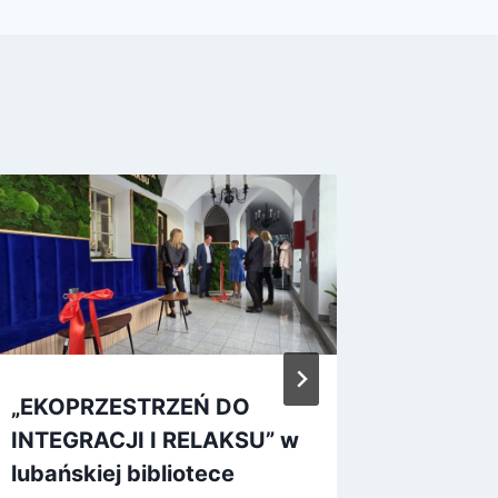
„EKOPRZESTRZEŃ DO
Wystawa
INTEGRACJI I RELAKSU” w
wyobra
lubańskiej bibliotece
20 sierpnia