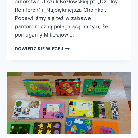
autorstwa Urszuli Kozłowskiej pt. „Dzielny
Reniferek” i „Najpiękniejsza Choinka”.
Pobawiliśmy się też w zabawę
pantomimiczną polegającą na tym, że
pomagamy Mikołajowi…
2024.12.04
DOWIEDZ SIĘ WIĘCEJ
–
BIBLIOSMYKI