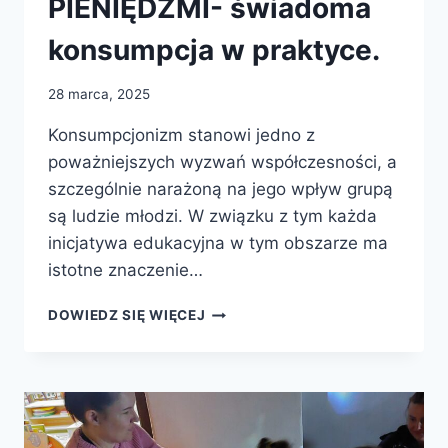
PIENIĘDZMI- świadoma
konsumpcja w praktyce.
28 marca, 2025
Konsumpcjonizm stanowi jedno z
poważniejszych wyzwań współczesności, a
szczególnie narażoną na jego wpływ grupą
są ludzie młodzi. W związku z tym każda
inicjatywa edukacyjna w tym obszarze ma
istotne znaczenie…
MĄDRE
DOWIEDZ SIĘ WIĘCEJ
ZARZĄDZANIE
PIENIĘDZMI-
ŚWIADOMA
KONSUMPCJA
W
PRAKTYCE.