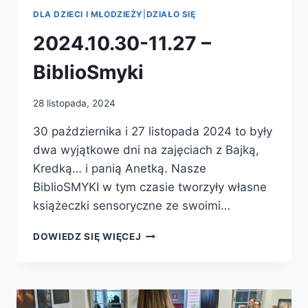
DLA DZIECI I MŁODZIEŻY
|
DZIAŁO SIĘ
2024.10.30-11.27 –
BiblioSmyki
28 listopada, 2024
30 października i 27 listopada 2024 to były
dwa wyjątkowe dni na zajęciach z Bajką,
Kredką… i panią Anetką. Nasze
BiblioSMYKI w tym czasie tworzyły własne
książeczki sensoryczne ze swoimi…
2024.10.30-
DOWIEDZ SIĘ WIĘCEJ
11.27
–
BIBLIOSMYKI