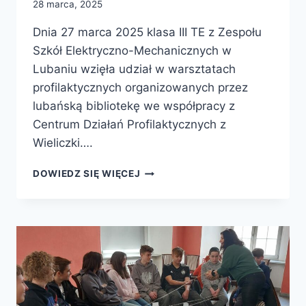
28 marca, 2025
Dnia 27 marca 2025 klasa III TE z Zespołu
Szkół Elektryczno-Mechanicznych w
Lubaniu wzięła udział w warsztatach
profilaktycznych organizowanych przez
lubańską bibliotekę we współpracy z
Centrum Działań Profilaktycznych z
Wieliczki….
KOGO
DOWIEDZ SIĘ WIĘCEJ
SŁUCHAĆ,
KOMU
WIERZYĆ?
MŁODZI
O
AUTORYTETACH
I
ŚWIADOMYCH
WYBORACH