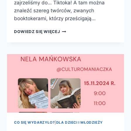
zajrzeliśmy do… Tiktoka! A tam można
znaleźć szereg twórców, zwanych
booktokerami, którzy prześcigają…
TIKTOK
DOWIEDZ SIĘ WIĘCEJ
EDUKUJE
NASZĄ
MŁODZIEŻ
CO SIĘ WYDARZYŁO?
|
DLA DZIECI I MŁODZIEŻY