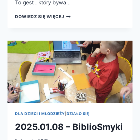
To gest , który bywa…
2025.01.21
DOWIEDZ SIĘ WIĘCEJ
–
BIBLIOTEKA
LECZNICĄ
DUSZY
DLA DZIECI I MŁODZIEŻY
|
DZIAŁO SIĘ
2025.01.08 – BiblioSmyki