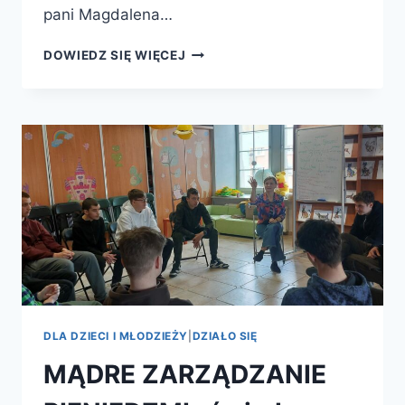
pani Magdalena…
O
DOWIEDZ SIĘ WIĘCEJ
MEDIACH
SPOŁECZNOŚCIOWYCH
–
JAK
KORZYSTAĆ?
DLA DZIECI I MŁODZIEŻY
|
DZIAŁO SIĘ
MĄDRE ZARZĄDZANIE