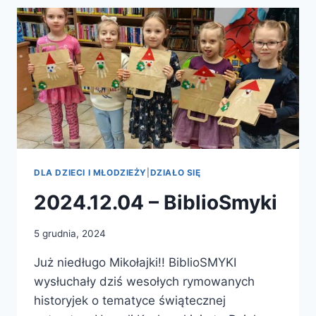
SP
Z
O
O
LUBAŃ
DLA DZIECI I MŁODZIEŻY
|
DZIAŁO SIĘ
2024.12.04 – BiblioSmyki
5 grudnia, 2024
Już niedługo Mikołajki!! BiblioSMYKI
wysłuchały dziś wesołych rymowanych
historyjek o tematyce świątecznej