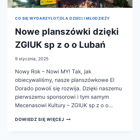
CO SIĘ WYDARZYŁO?
|
DLA DZIECI I MŁODZIEŻY
Nowe planszówki dzięki
ZGIUK sp z o o Lubań
9 stycznia, 2025
Nowy Rok – Nowi MY! Tak, jak
obiecywaliśmy, nasze planszówkowe El
Dorado powoli się rozwija. Dzięki naszemu
pierwszemu sponsorowi i tym samym
Mecenasowi Kultury – ZGIUK sp z o o…
NOWE
DOWIEDZ SIĘ WIĘCEJ
PLANSZÓWKI
DZIĘKI
ZGIUK