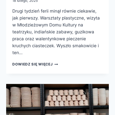
18 lutego, 2025
Drugi tydzień ferii minął równie ciekawie,
jak pierwszy. Warsztaty plastyczne, wizyta
w Młodzieżowym Domu Kultury na
teatrzyku, indiańskie zabawy, guzikowa
praca oraz walentynkowe pieczenie
kruchych ciasteczek. Wyszło smakowicie i
ten…
DRUGI
DOWIEDZ SIĘ WIĘCEJ
TYDZIEŃ
FERII
ZIMOWYCH