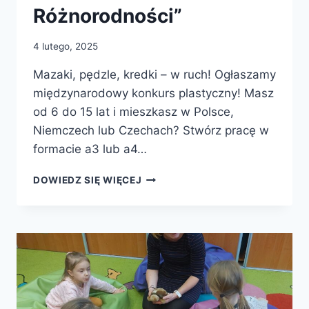
Różnorodności”
4 lutego, 2025
Mazaki, pędzle, kredki – w ruch! Ogłaszamy
międzynarodowy konkurs plastyczny! Masz
od 6 do 15 lat i mieszkasz w Polsce,
Niemczech lub Czechach? Stwórz pracę w
formacie a3 lub a4…
MIĘDZYNARODOWY
DOWIEDZ SIĘ WIĘCEJ
KONKURS
„ZJEDNOCZENI
W
RÓŻNORODNOŚCI”