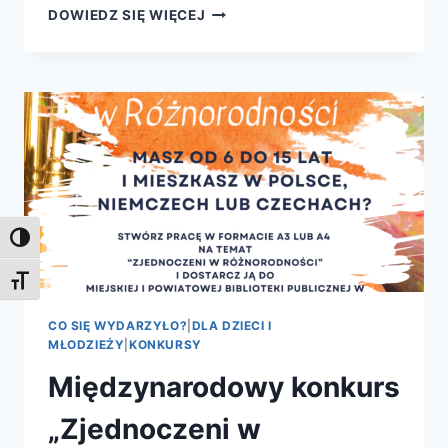
PIERWSZY
DOWIEDZ SIĘ WIĘCEJ
TYDZIEŃ
FERII
ZIMOWYCH
Toggle High Contrast
Toggle Font size
CO SIĘ WYDARZYŁO?
|
DLA DZIECI I
MŁODZIEŻY
|
KONKURSY
Międzynarodowy konkurs
„Zjednoczeni w