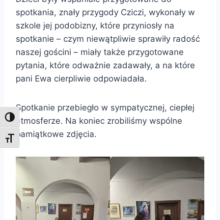
spotkania, znały przygody Cziczi, wykonały w
szkole jej podobizny, które przyniosły na
spotkanie – czym niewątpliwie sprawiły radość
naszej gościni – miały także przygotowane
pytania, które odważnie zadawały, a na które
pani Ewa cierpliwie odpowiadała.
Spotkanie przebiegło w sympatycznej, ciepłej
Toggle High Contrast
atmosferze. Na koniec zrobiliśmy wspólne
pamiątkowe zdjęcia.
Toggle Font size