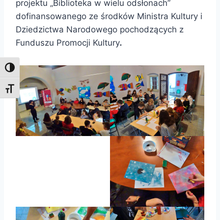
projektu „Biblioteka w wielu odsłonach”
dofinansowanego ze środków Ministra Kultury i
Dziedzictwa Narodowego pochodzących z
Funduszu Promocji Kultury
.
Toggle High Contrast
Toggle Font size