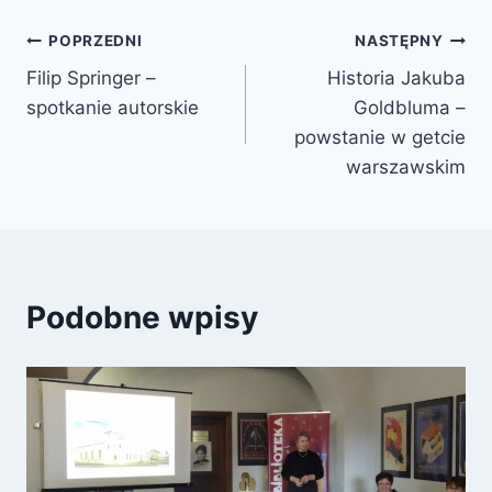
Nawigacja
POPRZEDNI
NASTĘPNY
Filip Springer –
Historia Jakuba
wpisu
spotkanie autorskie
Goldbluma –
powstanie w getcie
warszawskim
Podobne wpisy