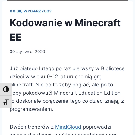
CO SIĘ WYDARZYŁO?
Kodowanie w Minecraft
EE
30 stycznia, 2020
Już piątego lutego po raz pierwszy w Bibliotece
dzieci w wieku 9-12 lat uruchomią grę
Minecraft. Nie po to żeby pograć, ale po to
Toggle High Contrast
żeby pokodować! Minecraft Education Edition
to doskonałe połączenie tego co dzieci znają, z
Toggle Font size
programowaniem.
Dwóch trenerów z
MindCloud
poprowadzi