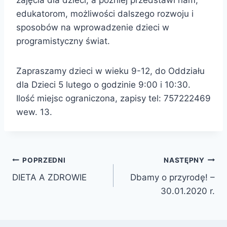
zajęcia dla dzieci, a później przedstawi nam,
edukatorom, możliwości dalszego rozwoju i
sposobów na wprowadzenie dzieci w
programistyczny świat.
Zapraszamy dzieci w wieku 9-12, do Oddziału
dla Dzieci 5 lutego o godzinie 9:00 i 10:30.
Ilość miejsc ograniczona, zapisy tel: 757222469
wew. 13.
Nawigacja
POPRZEDNI
NASTĘPNY
DIETA A ZDROWIE
Dbamy o przyrodę! –
wpisu
30.01.2020 r.