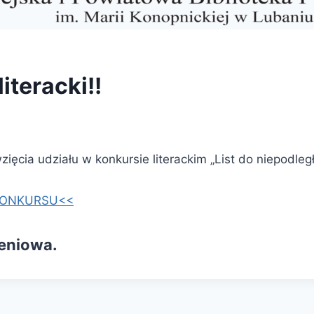
iteracki!!
ęcia udziału w konkursie literackim „List do niepodległ
KONKURSU<<
eniowa.