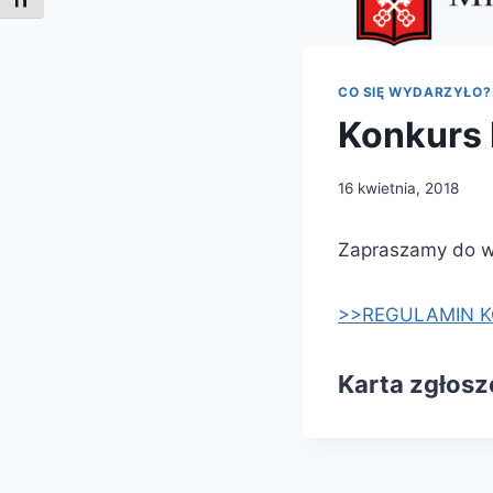
Toggle Font size
CO SIĘ WYDARZYŁO?
Konkurs l
16 kwietnia, 2018
Zapraszamy do wzi
>>REGULAMIN 
Karta zgłosz