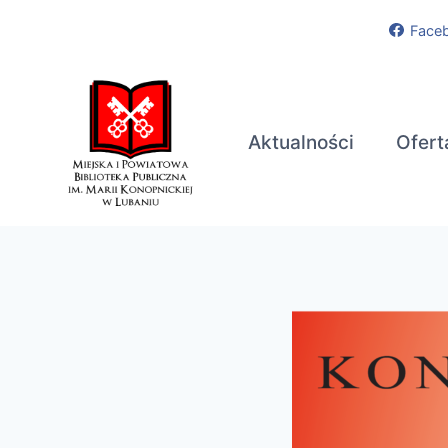
Przejdź
Face
do
treści
Aktualności
Ofert