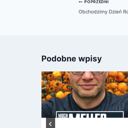
Nawigacja
POPRZEDNI
Obchodzimy Dzień Ro
wpisu
Podobne wpisy