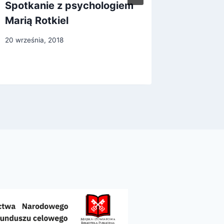
Spotkanie z psychologiem
Ogólno
Marią Rotkiel
Wolnyc
20 września, 2018
28 maja, 2