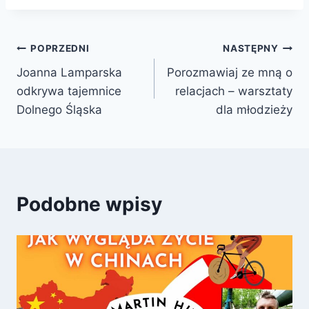
Nawigacja
POPRZEDNI
NASTĘPNY
Joanna Lamparska
Porozmawiaj ze mną o
wpisu
odkrywa tajemnice
relacjach – warsztaty
Dolnego Śląska
dla młodzieży
Podobne wpisy