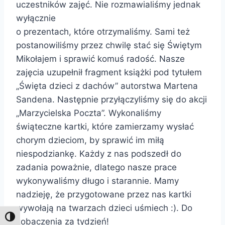
uczestników zajęć. Nie rozmawialiśmy jednak
wyłącznie
o prezentach, które otrzymaliśmy. Sami też
postanowiliśmy przez chwilę stać się Świętym
Mikołajem i sprawić komuś radość. Nasze
zajęcia uzupełnił fragment książki pod tytułem
„Święta dzieci z dachów” autorstwa Martena
Sandena. Następnie przyłączyliśmy się do akcji
„Marzycielska Poczta”. Wykonaliśmy
świąteczne kartki, które zamierzamy wysłać
chorym dzieciom, by sprawić im miłą
niespodziankę. Każdy z nas podszedł do
zadania poważnie, dlatego nasze prace
wykonywaliśmy długo i starannie. Mamy
nadzieję, że przygotowane przez nas kartki
wywołają na twarzach dzieci uśmiech :). Do
Toggle High Contrast
zobaczenia za tydzień!