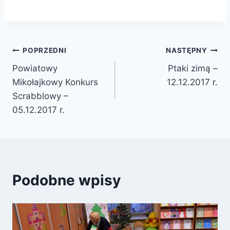
Nawigacja
POPRZEDNI
NASTĘPNY
Powiatowy
Ptaki zimą –
wpisu
Mikołajkowy Konkurs
12.12.2017 r.
Scrabblowy –
05.12.2017 r.
Podobne wpisy