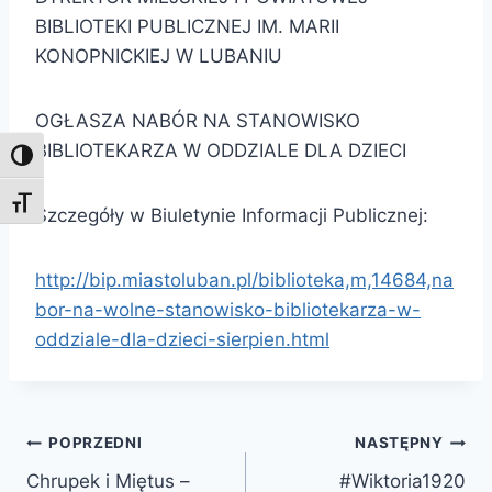
BIBLIOTEKI PUBLICZNEJ IM. MARII
KONOPNICKIEJ W LUBANIU
OGŁASZA NABÓR NA STANOWISKO
BIBLIOTEKARZA W ODDZIALE DLA DZIECI
Toggle High Contrast
Toggle Font size
Szczegóły w Biuletynie Informacji Publicznej:
http://bip.miastoluban.pl/biblioteka,m,14684,na
bor-na-wolne-stanowisko-bibliotekarza-w-
oddziale-dla-dzieci-sierpien.html
Nawigacja
POPRZEDNI
NASTĘPNY
Chrupek i Miętus –
#Wiktoria1920