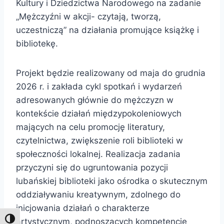
Kultury i Dziedzictwa Narodowego na zadanie
„Mężczyźni w akcji- czytają, tworzą,
uczestniczą” na działania promujące książkę i
bibliotekę.
Projekt będzie realizowany od maja do grudnia
2026 r. i zakłada cykl spotkań i wydarzeń
adresowanych głównie do mężczyzn w
kontekście działań międzypokoleniowych
mających na celu promocję literatury,
czytelnictwa, zwiększenie roli biblioteki w
społeczności lokalnej. Realizacja zadania
przyczyni się do ugruntowania pozycji
lubańskiej biblioteki jako ośrodka o skutecznym
oddziaływaniu kreatywnym, zdolnego do
inicjowania działań o charakterze
Toggle High Contrast
artystycznym, podnoszących kompetencje