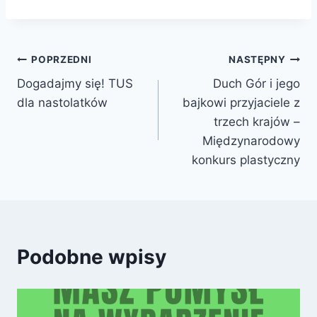
Nawigacja
POPRZEDNI
NASTĘPNY
Dogadajmy się! TUS
Duch Gór i jego
wpisu
dla nastolatków
bajkowi przyjaciele z
trzech krajów –
Międzynarodowy
konkurs plastyczny
Podobne wpisy