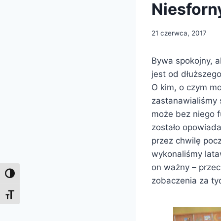
Niesforny
21 czerwca, 2017
Bywa spokojny, a
jest od dłuższego
O kim, o czym mo
zastanawialiśmy s
może bez niego f
zostało opowiadan
przez chwilę pocz
wykonaliśmy lataw
on ważny – przec
Toggle High Contrast
zobaczenia za ty
Toggle Font size