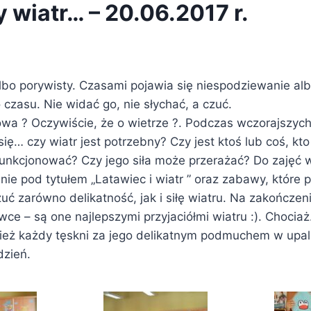
 wiatr… – 20.06.2017 r.
lbo porywisty. Czasami pojawia się niespodziewanie a
 czasu. Nie widać go, nie słychać, a czuć.
wa ? Oczywiście, że o wietrze ?. Podczas wczorajszych
ię… czy wiatr jest potrzebny? Czy jest ktoś lub coś, kt
unkcjonować? Czy jego siła może przerażać? Do zajęć 
ie pod tytułem „Latawiec i wiatr ” oraz zabawy, które 
uć zarówno delikatność, jak i siłę wiatru. Na zakończen
ce – są one najlepszymi przyjaciółmi wiatru :). Chociaż…
ież każdy tęskni za jego delikatnym podmuchem w upal
dzień.