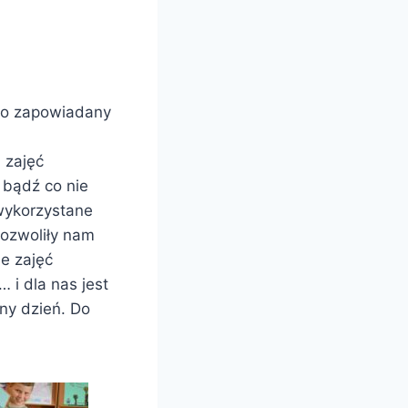
lbo zapowiadany
 zajęć
o bądź co nie
wykorzystane
pozwoliły nam
ie zajęć
 i dla nas jest
ny dzień. Do