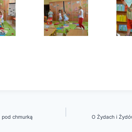
ka pod chmurką
O Żydach i Żydó