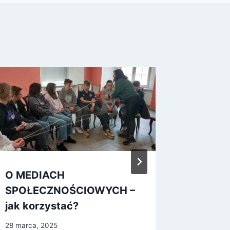
O MEDIACH
2024.03
SPOŁECZNOŚCIOWYCH –
lecznic
jak korzystać?
27 marca,
28 marca, 2025