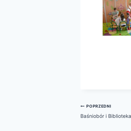
Nawigacja
POPRZEDNI
Baśniobór i Bibliote
wpisu