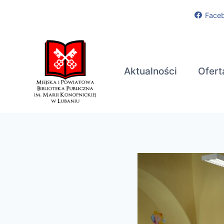
Przejdź
Face
do
treści
Aktualności
Ofert