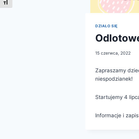
Toggle Font size
DZIAŁO SIĘ
Odlotowe
15 czerwca, 2022
Zapraszamy dzieci
niespodzianek!
Startujemy 4 lipc
Informacje i zap