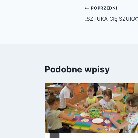
Nawigacja
POPRZEDNI
„SZTUKA CIĘ SZUKA”
wpisu
Podobne wpisy