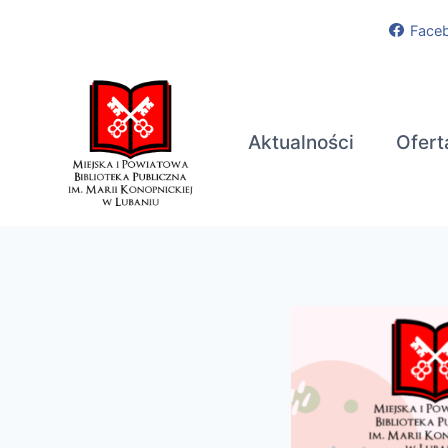
Przejdź
Face
do
treści
Aktualności
Ofert