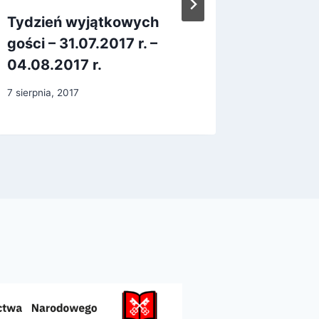
Tydzień wyjątkowych
Święta 
gości – 31.07.2017 r. –
14.12.2
04.08.2017 r.
18 grudnia,
7 sierpnia, 2017