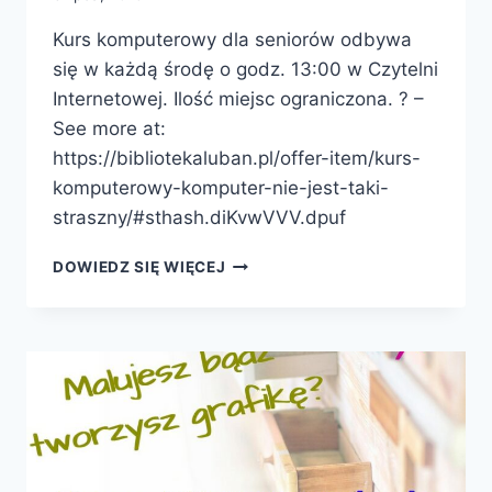
Kurs komputerowy dla seniorów odbywa
się w każdą środę o godz. 13:00 w Czytelni
Internetowej. Ilość miejsc ograniczona. ? –
See more at:
https://bibliotekaluban.pl/offer-item/kurs-
komputerowy-komputer-nie-jest-taki-
straszny/#sthash.diKvwVVV.dpuf
KURS
DOWIEDZ SIĘ WIĘCEJ
KOMPUTEROWY
KOMPUTER
NIE
JEST
TAKI
STRASZNY