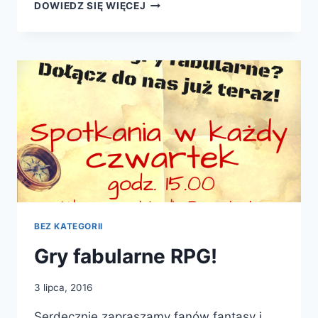
GRUPA
DOWIEDZ SIĘ WIĘCEJ
MŁODYCH
TWÓRCÓW
SZUFLADA
BEZ KATEGORII
Gry fabularne RPG!
3 lipca, 2016
Serdecznie zapraszamy fanów fantasy i