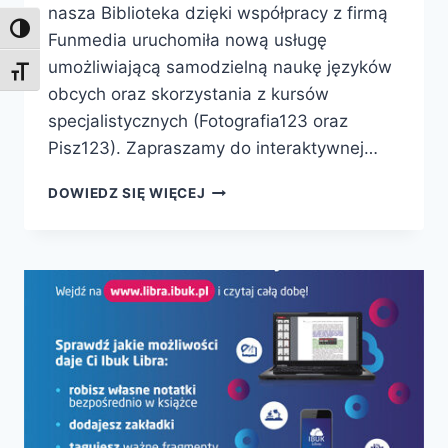
nasza Biblioteka dzięki współpracy z firmą
Toggle High Contrast
Funmedia uruchomiła nową usługę
umożliwiającą samodzielną naukę języków
Toggle Font size
obcych oraz skorzystania z kursów
specjalistycznych (Fotografia123 oraz
Pisz123). Zapraszamy do interaktywnej…
„FUNPAKIET
DOWIEDZ SIĘ WIĘCEJ
DLA
BIBLIOTEK”
–
BEZPŁATNE
KURSY
E-
LEARNINGOWE