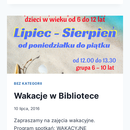
Z
JOANNĄ
LAMPARSKĄ
–
14.10.2016
R.
BEZ KATEGORII
Wakacje w Bibliotece
10 lipca, 2016
Zapraszamy na zajęcia wakacyjne.
Program spotkań: WAKACYJNE