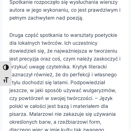
Spotkanie rozpoczęło się wysłuchania wierszy
autora w jego wykonaniu, co jest prawdziwym i
pełnym zachwytem nad poezją.
Druga część spotkania to warsztaty poetyckie
dla lokalnych twórców. Ich uczestnicy
dowiedzieli się, że najważniejsza w tworzeniu
jest precyzja oraz coś, czym należy zaskoczyć i
przykuć uwagę czytelnika. Krytyk literacki
Toggle High Contrast
zaznaczył również, że do perfekcji i własnego
Toggle Font size
stylu dochodzi się latami. Podpowiedział
jeszcze, w jaki sposób używać wulgaryzmów,
czy powtórzeń w swojej twórczości. – Język
polski w całości jest bazą i materiałem dla
pisarza. Malarzowi nie zakazuje się używania
określonych barw, a rzeźbiarzowi form,
dlaczego więc w imię kultu tak zwanego